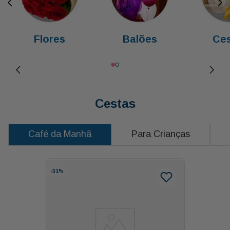
Flores
Balões
Ces
Cestas
Café da Manhã
Para Crianças
-
31%