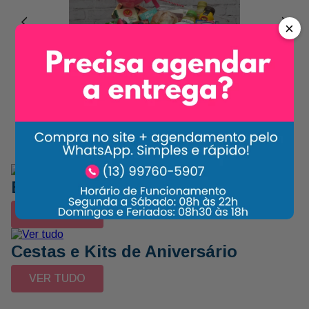
×
Cestas de Café da
Manhã para Elas
VER TUDO
Balões Decorativos
VER TUDO
Cestas e Kits de Aniversário
VER TUDO