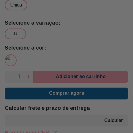
unica
Medidas
Altura:40 Cm
Largura:28 Cm
Comprimento:28 Cm
u
Peso:800g
Adicionar ao carrinho
Comprar agora
Calcular frete e prazo de entrega
Não sei meu CEP