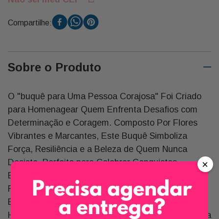
Compartilhe:
Sobre o Produto
O "buquê para Uma Pessoa Corajosa" Foi Criado
para Homenagear Quem Enfrenta Desafios com
Determinação e Coragem. Composto Por Flores
Vibrantes e Marcantes, Este Buquê Simboliza
Força, Resiliência e a Beleza de Quem Nunca
Desiste. Perfeito para Celebrar Conquistas,
×
Encorajar em Momentos Difíceis ou Simplesmente
Reconhecer a Bravura de Alguém Especial, Este
Buquê É Mais Que Um Presente—é Uma
Homenagem Ao Espírito Indomável de Uma Pessoa