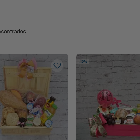
ncontrados
-
12%