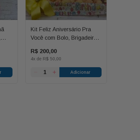
hã
Kit Feliz Aniversário Pra
,
Você com Bolo, Brigadeiro e
tas
Outras Delícias
R$
200
,
00
4
x de
R$
50
,
00
r
Adicionar