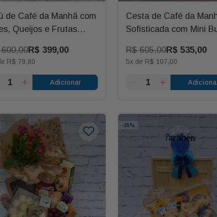
ú de Café da Manhã com
Cesta de Café da Man
es, Queijos e Frutas
Sofisticada com Mini B
bor de Parabéns
600
,
00
R$
399
,
00
R$
605
,
00
R$
535
,
00
de
R$
79
,
80
5
x de
R$
107
,
00
Adicionar
Adiciona
-
35%