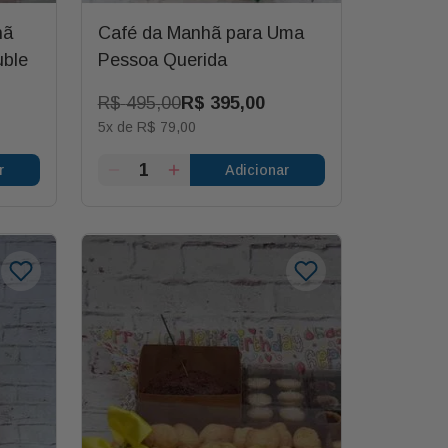
hã
Café da Manhã para Uma
uble
Pessoa Querida
R$
495
,
00
R$
395
,
00
5
x de
R$
79
,
00
r
Adicionar