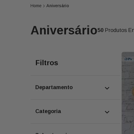
Aniversário
Aniversário
50
Produtos E
-
34%
Filtros
departamento
cestas
categoria
kits presentes
balões e presentes
cesta de café da manhã
flores