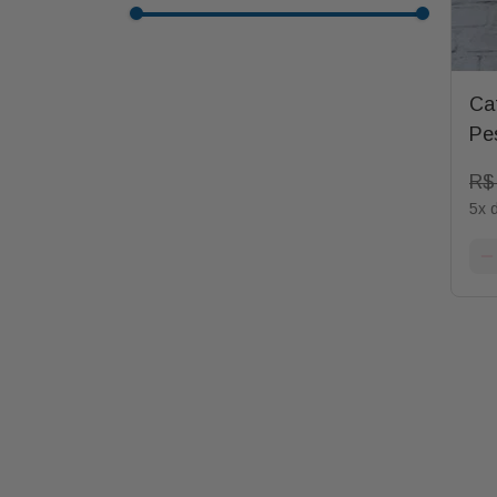
Ca
Pe
C/
R$
5
x 