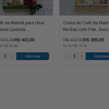
fé da Manhã para Uma
Cesta de Café da Man
ssoa Querida
No Baú com Pãe, Suco
kalanchoe
Queijo e Salada de Fru
650
,
00
R$
402
,
00
R$
600
,
00
R$
390
,
00
para Ele C/ Bubble P
de
R$
80
,
40
5
x de
R$
78
,
00
Parabéns
Adicionar
Adiciona