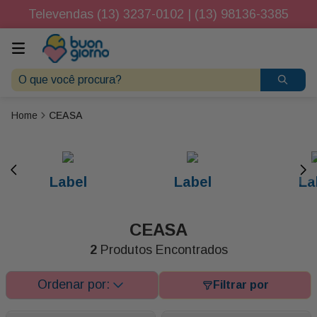
Televendas (13) 3237-0102 | (13) 98136-3385
O que você procura?
CEASA
Label
Label
La
CEASA
2
Produtos Encontrados