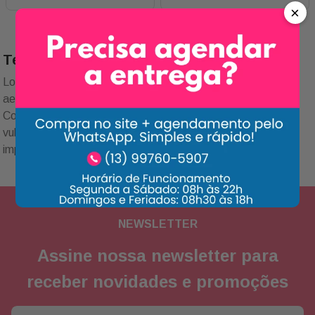
×
Texto SEO categoria
Lorem ipsum dolor sit amet, consectetur adipiscing elit. Vel
aenean adipiscing mattis mi sit. Ut hac ipsum sed quis.
Congue felis aenean mauris sed platea diam. Porta in
vulputate habitant velit gravida commodo. Risus commodo,
imperdiet sit pharetra mattis leo amet.
NEWSLETTER
Assine nossa newsletter para
receber novidades e promoções