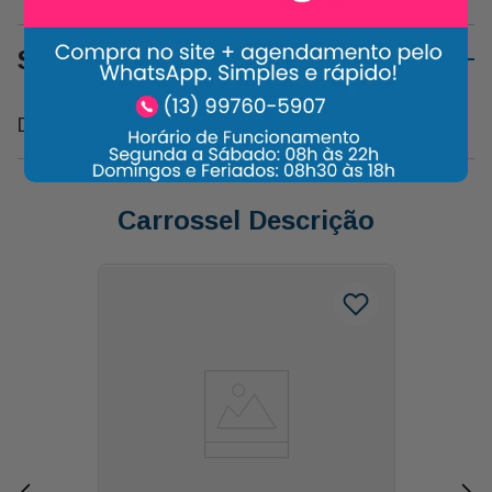
Sobre o Produto
Doce Leguminosa para Presentear com Carinho
Carrossel Descrição