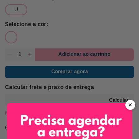
u
Adicionar ao carrinho
Comprar agora
Calcular frete e prazo de entrega
×
Não sei meu CEP
Compartilhe: