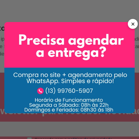
×
to SEO categoria
ipsum dolor sit amet, consectetur adipiscing elit. Vel aenean adi
 felis aenean mauris sed platea diam. Porta in vulputate habi
iet sit pharetra mattis leo amet.
NEWSLETTER
wsletter para receber novid