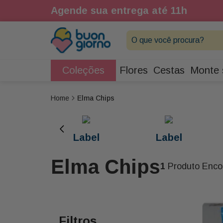
Agende sua entrega até 11h
O que você procura?
Coleções
Flores
Cestas
Monte 
Elma Chips
Label
Label
Elma Chips
1
Produto Enco
Filtros