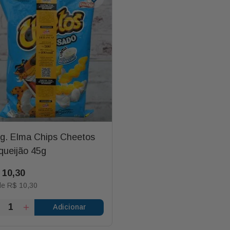
lg. Elma Chips Cheetos
queijão 45g
10
,
30
de
R$
10
,
30
Adicionar