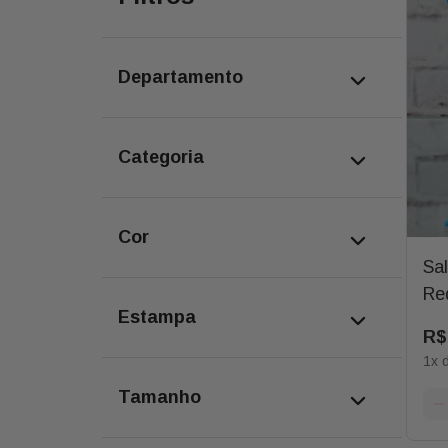
departamento
monte sua cesta
categoria
doces e chocolates
cor
Sa
unica
Re
estampa
R$
1
x 
unica
tamanho