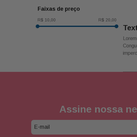
u
faixas de preço
R$ 10,00
R$ 20,00
Tex
Lorem 
Congue
imperd
Assine nossa ne