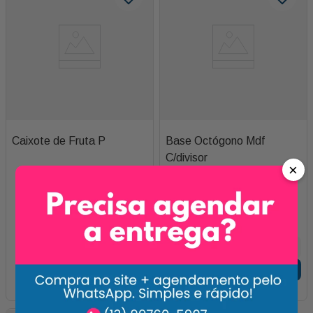
Caixote de Fruta P
Base Octógono Mdf
C/divisor
×
R$
25
,
00
1
x de
R$
35
,
00
Adicionar