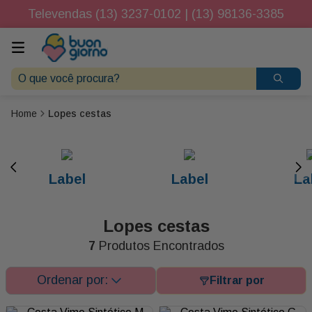
Televendas (13) 3237-0102 | (13) 98136-3385
O que você procura?
Lopes cestas
Label
Label
La
Lopes cestas
7
Produtos Encontrados