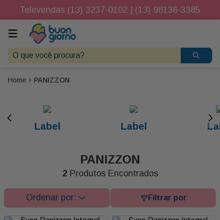
Televendas (13) 3237-0102 | (13) 98136-3385
O que você procura?
PANIZZON
Label
Label
La
PANIZZON
2
Produtos Encontrados