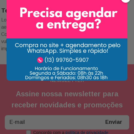
Texto SEO categoria
Lorem ipsum dolor sit amet, consectetur adipiscing elit. Vel
aenean adipiscing mattis mi sit. Ut hac ipsum sed quis.
Congue felis aenean mauris sed platea diam. Porta in
vulputate habitant velit gravida commodo. Risus commodo,
imperdiet sit pharetra mattis leo amet.
NEWSLETTER
Assine nossa newsletter para
receber novidades e promoções
Enviar
Concordo com a
política de privacidade