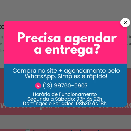
×
to SEO categoria
ipsum dolor sit amet, consectetur adipiscing elit. Vel aenean adi
 felis aenean mauris sed platea diam. Porta in vulputate habi
iet sit pharetra mattis leo amet.
NEWSLETTER
wsletter para receber novid