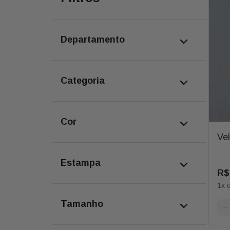
departamento
monte sua cesta
categoria
decoração
cor
Vel
unica
estampa
R$
1
x 
unica
tamanho