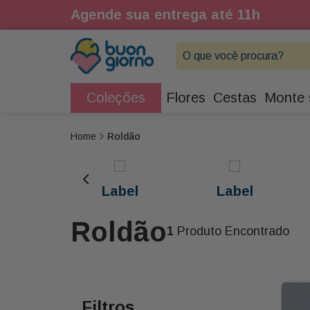
Agende sua entrega até 11h
O que você procura?
Coleções
Flores
Cestas
Monte 
Roldão
Label
Label
Roldão
1
Produto Encontrado
Filtros