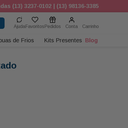
das (13) 3237-0102 | (13) 98136-3385
Ajuda
Favoritos
Pedidos
Conta
buas de Frios
Kits Presentes
Blog
tado
.