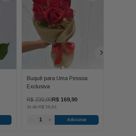
Buquê para Uma Pessoa
Arranjo 
Exclusiva
Prosperi
R$
230
,
00
R$
169
,
90
R$
291
,
5
3
x de
R$
56
,
63
5
x de
R$
5
Adicionar