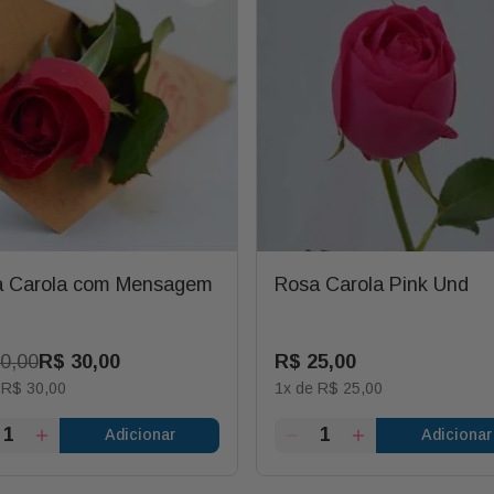
a Carola com Mensagem
Rosa Carola Pink Und
0
,
00
R$
30
,
00
R$
25
,
00
e
R$
30
,
00
1
x de
R$
25
,
00
Adicionar
Adicionar