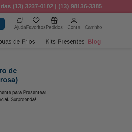
das (13) 3237-0102 | (13) 98136-3385
Ajuda
Favoritos
Pedidos
Conta
buas de Frios
Kits Presentes
Blog
ro de
(rosa)
lmente para Presentear
ial. Surpreenda!
ons Rosados e Branco
merias em Tons Rosados