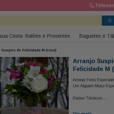
Televen
sua Cesta
Balões e Presentes
Baguetes e Tá
 Suspiro de Felicidade M (rosa)
Arranjo Suspi
Felicidade M 
Arranjo Feito Especia
Um Alguém Muito Espec
Dados Técnicos:
05 Rosa Carolas em T
05 Galhos de Alstroe
Ver mais