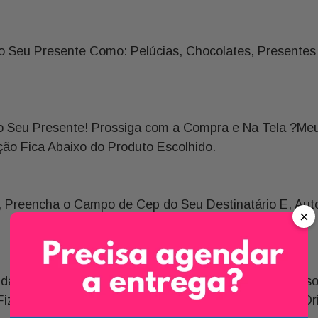
Não Toleram o Excesso
Evite Molhar Demais o
Água. Já As Violetas 
Seu Presente Como: Pelúcias, Chocolates, Presentes T
Tenha Água, Desde Qu
Suculentas e Cactos S
Seca, o Excesso de Á
Planta.
 Seu Presente! Prossiga com a Compra e Na Tela ?Meu 
o Fica Abaixo do Produto Escolhido.
a, Preencha o Campo de Cep do Seu Destinatário E, Au
×
.
da Época de Floração de Cada Espécie, Por Isso Nossos
zer Necessário, Mantendo o Estilo Floral do Arranjo Ori