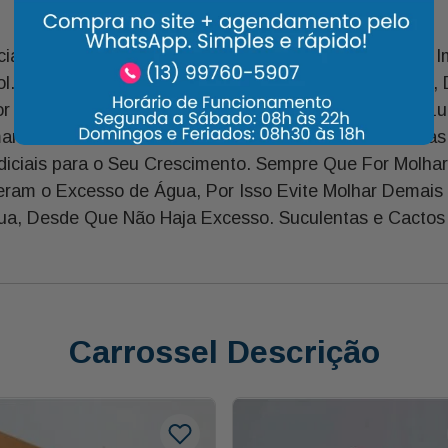
ia do Sol Direto, Necessitam Apenas, da Claridade. É I
ol. Suculentas e Cactos São Plantas de Sol e Portanto
or de Seda, São Plantas Que Desenvolvem Bem com Luz I
am Suas Folhas e Desidratam Seus Caules. As Plantas
iciais para o Seu Crescimento. Sempre Que For Molhar 
ram o Excesso de Água, Por Isso Evite Molhar Demais 
ua, Desde Que Não Haja Excesso. Suculentas e Cactos 
Carrossel Descrição