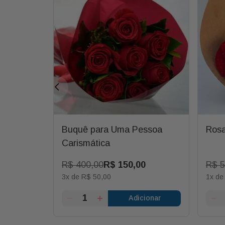
a Quem
Buquê para Uma Pessoa
Ros
bom
Carismática
R$
400
,
00
R$
150
,
00
R$
5
3
x de
R$
50
,
00
1
x d
ionar
Adicionar