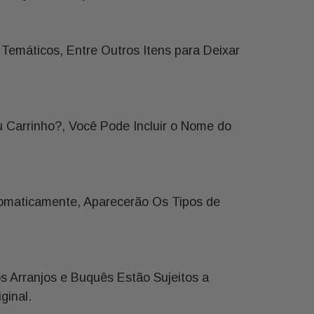
 de Água, Por Isso
u Deixar o Pratinho com
Gostam Que o Pratinho
emáticos, Entre Outros Itens para Deixar
e Não Haja Excesso.
ão Mais Tolerantes à
gua Ocasiona Mela da
Carrinho?, Você Pode Incluir o Nome do
tomaticamente, Aparecerão Os Tipos de
 Arranjos e Buquês Estão Sujeitos a
ginal.