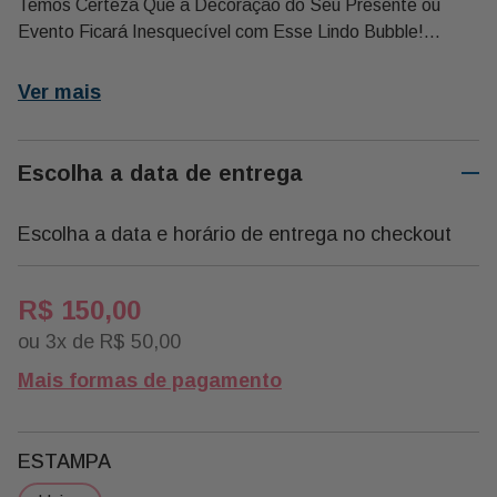
Temos Certeza Que a Decoração do Seu Presente ou
Evento Ficará Inesquecível com Esse Lindo Bubble!
tamanho: 36 Polegadas
Ver mais
detalhes: Balão Bubble Decorado com Mini Balões
Dourados (dentro) e Balões Dourados e Coloridos (fora).
adesivo: Parabens
Escolha a data de entrega
Escolha a data e horário de entrega no checkout
R$
150
,
00
ou
3
x de
R$
50
,
00
Mais formas de pagamento
ESTAMPA