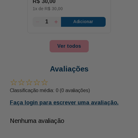
R$
30
,
00
1
x de
R$
30
,
00
Adicionar
Ver todos
Avaliações
☆
☆
☆
☆
☆
Classificação média: 0
(0 avaliações)
Faça login para escrever uma avaliação.
Nenhuma avaliação