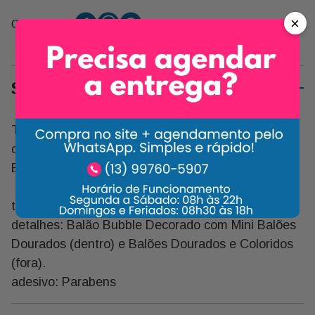
×
Compartilhe:
Sobre o Produto
Temos Certeza Que a Decoração do Seu Presente
ou Evento Ficará Inesquecível com Esse Lindo
Bubble!
tamanho: 36 Polegadas
detalhes: Balão Bubble Decorado com Mini Balões
Dourados (dentro) e Balões Dourados e Coloridos
(fora).
adesivo: Parabens