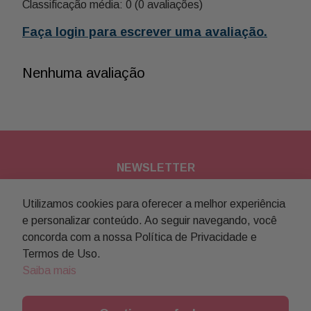
Classificação média: 0
(0 avaliações)
Faça login para escrever uma avaliação.
Nenhuma avaliação
NEWSLETTER
Assine nossa newsletter para
Utilizamos cookies para oferecer a melhor experiência
e personalizar conteúdo. Ao seguir navegando, você
receber novidades e promoções
concorda com a nossa Política de Privacidade e
Termos de Uso.
Enviar
Saiba mais
Concordo com a
política de privacidade