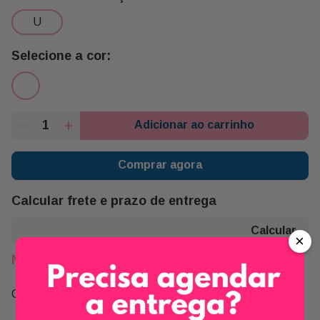
u
Adicionar ao carrinho
Comprar agora
Calcular frete e prazo de entrega
×
Não sei meu CEP
Compartilhe: