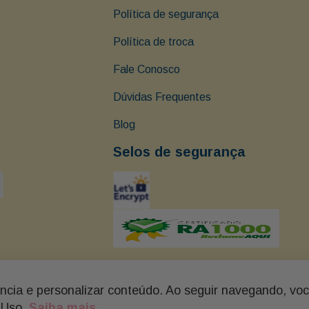
Política de segurança
Política de troca
Fale Conosco
Dúvidas Frequentes
Blog
Selos de segurança
ência e personalizar conteúdo. Ao seguir navegando, vo
arapé - Santos - SP Tel: (13) 3237-0102 BUON GIORNO - FLORES, C
 Uso.
Saiba mais