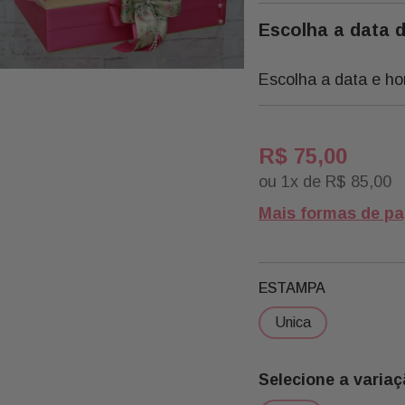
Escolha a data 
Escolha a data e ho
R$
75
,
00
ou
1
x de
R$
85
,
00
Mais formas de p
ESTAMPA
unica