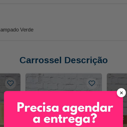
tampado Verde
Carrossel Descrição
×