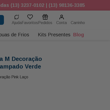
das (13) 3237-0102 | (13) 98136-3385
Ajuda
Favoritos
Pedidos
Conta
buas de Frios
Kits Presentes
Blog
a M Decoração
tampado Verde
ração Pink Laço