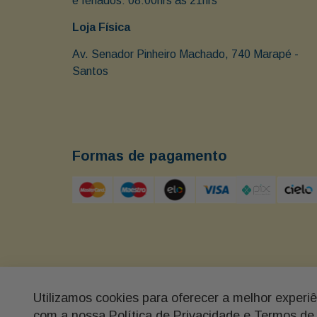
e feriados: 08:00hrs às 21hrs
Loja Física
Av. Senador Pinheiro Machado, 740 Marapé - 
Santos 
Formas de pagamento
Utilizamos cookies para oferecer a melhor experi
Buon Giorno - Av. Senador Pinheiro Machado 740, M
com a nossa Política de Privacidade e Termos de