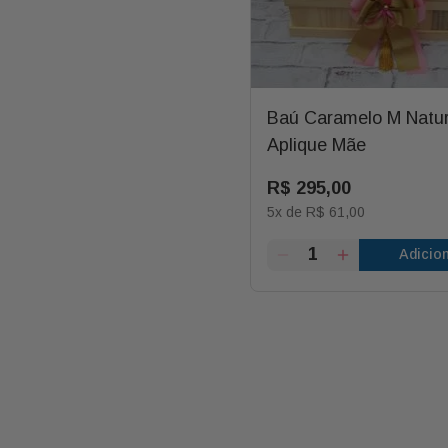
Baú Caramelo M Natu
Aplique Mãe
R$
295
,
00
5
x de
R$
61
,
00
Adicio