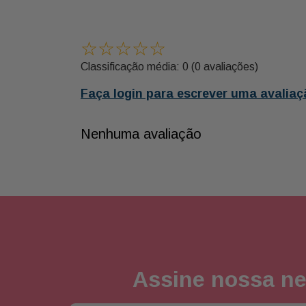
☆
☆
☆
☆
☆
Classificação média: 0
(0 avaliações)
Faça login para escrever uma avaliaç
Nenhuma avaliação
Assine nossa ne