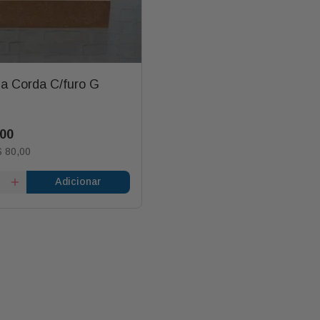
a Corda C/furo G
00
$
80
,
00
Adicionar