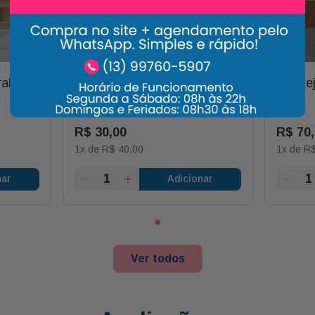
ral com
Tábua Platter 35x50cm
Bandej
R$
30
,
00
R$
70
,
1
x de
R$
40
,
00
1
x de
R
nar
Adicionar
Ver todos