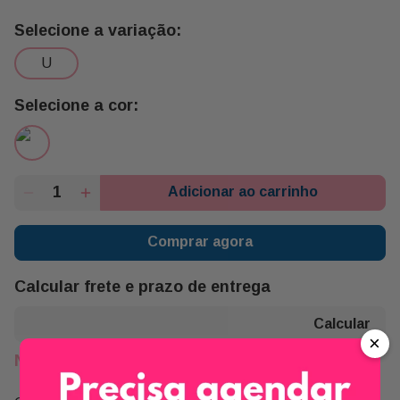
u
Adicionar ao carrinho
Comprar agora
Calcular frete e prazo de entrega
×
Não sei meu CEP