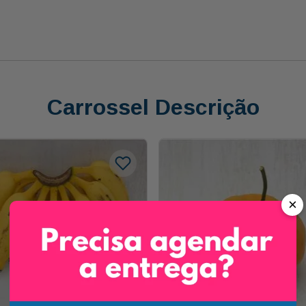
Carrossel Descrição
×