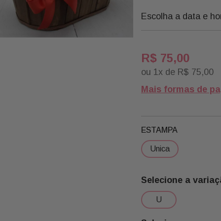
Escolha a data e ho
R$
75
,
00
ou
1
x de
R$
75
,
00
Mais formas de p
ESTAMPA
unica
u