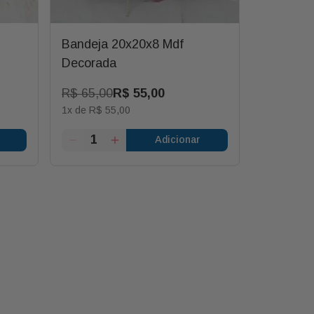
Bandeja 20x20x8 Mdf
Base Rec
Decorada
R$
65
,
00
R$
55
,
00
R$
50
,
0
1
x de
R$
55
,
00
1
x de
R$
5
Adicionar