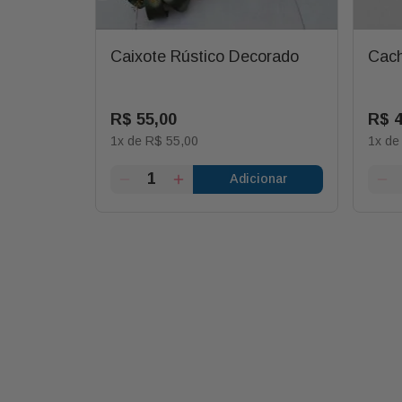
 Rasa
Caixote Rústico Decorado
Cach
R$
55
,
00
R$
1
x de
R$
55
,
00
1
x d
ionar
Adicionar