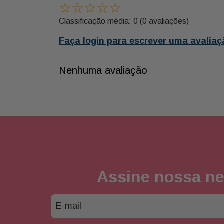
☆
☆
☆
☆
☆
Classificação média: 0
(0 avaliações)
Faça login para escrever uma avaliaç
Nenhuma avaliação
Assine nossa ne