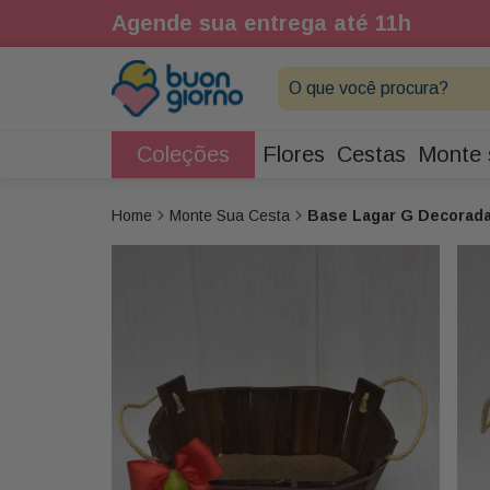
1h
Agende sua entrega até 11h
O que você procura?
Coleções
Flores
Cestas
Monte 
Monte Sua Cesta
Base Lagar G Decorad