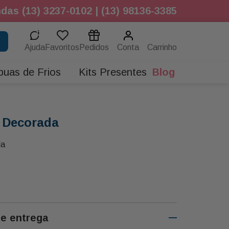
das (13) 3237-0102 | (13) 98136-3385
Ajuda
Favoritos
Pedidos
Conta
buas de Frios
Kits Presentes
Blog
 Decorada
da
de entrega