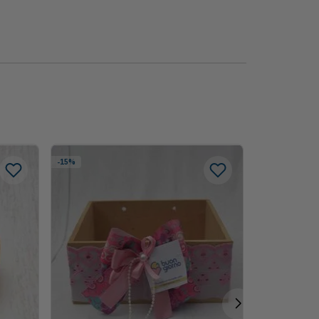
-
15%