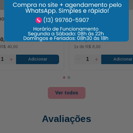
o de Banana 16 Und
Tangerina Und
40
,
00
R$
8
,
00
e
R$
40
,
00
1
x de
R$
8
,
00
Adicionar
Adicionar
Ver todos
Avaliações