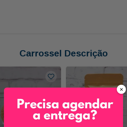
Carrossel Descrição
×