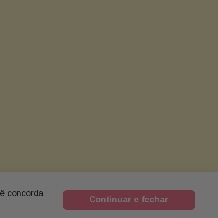
cê concorda
Continuar e fechar
ESTAS E