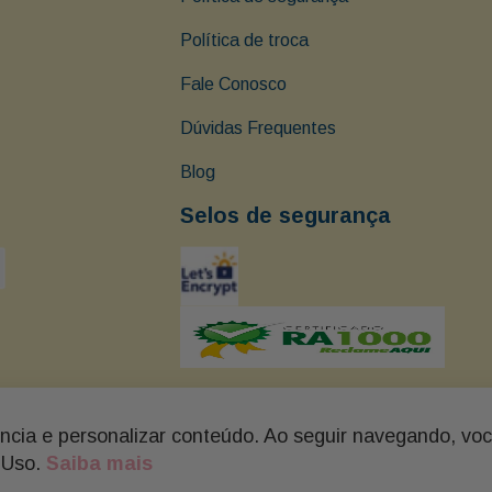
Política de troca
Fale Conosco
Dúvidas Frequentes
Blog
Selos de segurança
ência e personalizar conteúdo. Ao seguir navegando, vo
arapé - Santos - SP Tel: (13) 3237-0102 BUON GIORNO - FLORES, C
 Uso.
Saiba mais