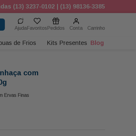
das (13) 3237-0102 | (13) 98136-3385
Ajuda
Favoritos
Pedidos
Conta
buas de Frios
Kits Presentes
Blog
Linhaça com
0g
om Ervas Finas