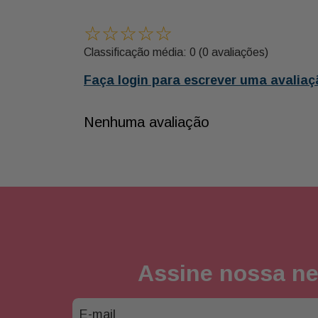
☆
☆
☆
☆
☆
Classificação média: 0
(0 avaliações)
Faça login para escrever uma avaliaç
Nenhuma avaliação
Assine nossa ne