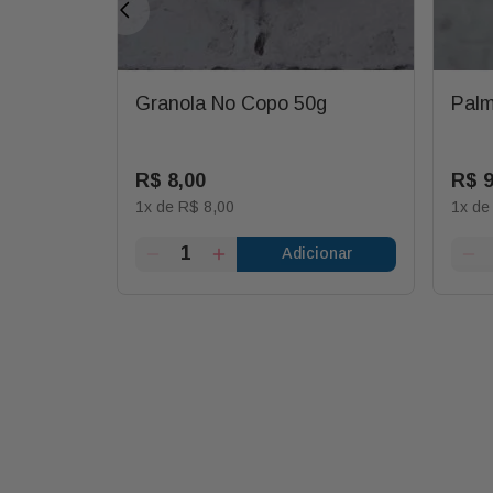
oqui
Granola No Copo 50g
Palm
R$
8
,
00
R$
1
x de
R$
8
,
00
1
x d
ionar
Adicionar