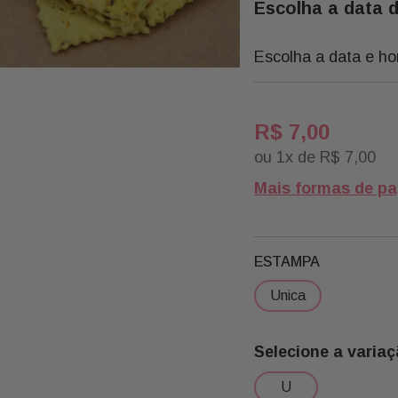
Escolha a data 
Escolha a data e ho
R$
7
,
00
ou
1
x de
R$
7
,
00
Mais formas de p
ESTAMPA
unica
u