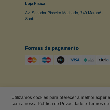
Loja Física
Av. Senador Pinheiro Machado, 740 Marapé - 
Santos 
Formas de pagamento
Utilizamos cookies para oferecer a melhor experi
Buon Giorno - Av. Senador Pinheiro Machado 740, M
com a nossa Política de Privacidade e Termos de
PRESENTES LTDA - CNPJ 69.350.163/0001-09