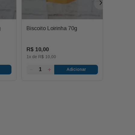
g
Biscoito Loirinha 70g
Torrada 
R$
10
,
00
R$
2
,
50
1
x de
R$
10
,
00
1
x de
R$
2
Adicionar