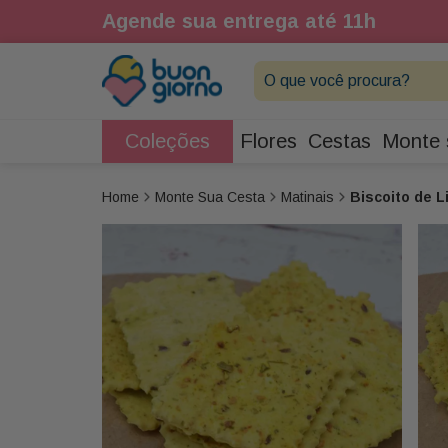
1h
Agende sua entrega até 11h
O que você procura?
Coleções
Flores
Cestas
Monte 
Monte Sua Cesta
Matinais
Biscoito de L