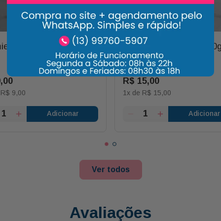
ier Canela 30g
Amendoa Defumada 70
9
,
00
R$
15
,
00
e
R$
9
,
00
1
x de
R$
15
,
00
Adicionar
Adicionar
Ver todos
Avaliações