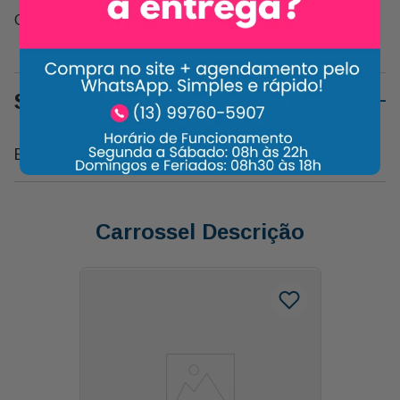
Compartilhe:
Sobre o Produto
Biscoito Lacta Wafer Amandita 200g
Carrossel Descrição