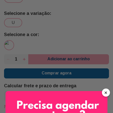
u
Adicionar ao carrinho
Comprar agora
Calcular frete e prazo de entrega
×
Não sei meu CEP