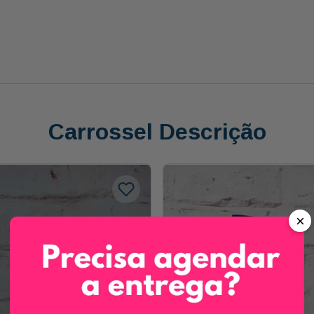
Carrossel Descrição
×