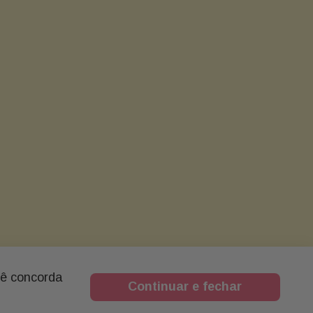
cê concorda
Continuar e fechar
ESTAS E