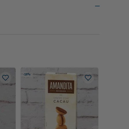
-
10%