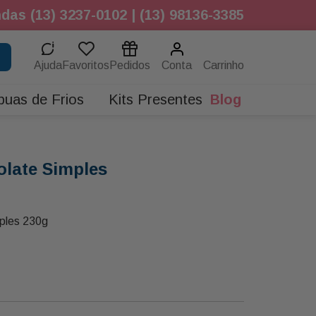
das (13) 3237-0102 | (13) 98136-3385
Ajuda
Favoritos
Pedidos
Conta
buas de Frios
Kits Presentes
Blog
olate Simples
ples 230g