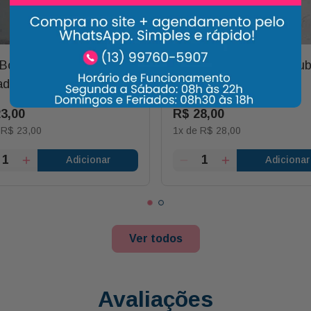
 Bolo de Laranja com
Bala Gelatina Tubes Tu
adeiro e Disqueti
Citricos 80g
23
,
00
R$
28
,
00
e
R$
23
,
00
1
x de
R$
28
,
00
Adicionar
Adicionar
Ver todos
Avaliações