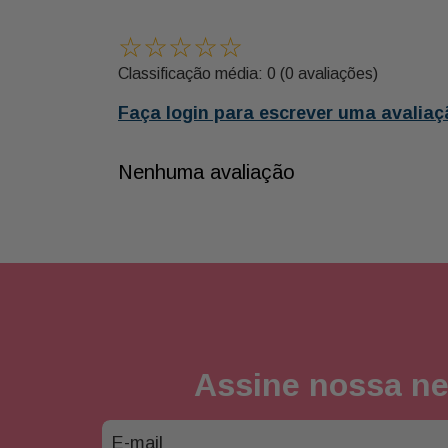
☆
☆
☆
☆
☆
Classificação média: 0
(0 avaliações)
Faça login para escrever uma avaliaç
Nenhuma avaliação
Assine nossa ne