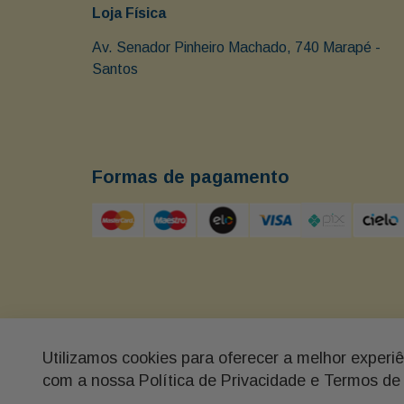
Loja Física
Av. Senador Pinheiro Machado, 740 Marapé - 
Santos 
Formas de pagamento
Utilizamos cookies para oferecer a melhor experi
Buon Giorno - Av. Senador Pinheiro Machado 740, M
com a nossa Política de Privacidade e Termos de
PRESENTES LTDA - CNPJ 69.350.163/0001-09