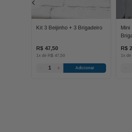
- 35g
Kit 3 Beijinho + 3 Brigadeiro
Mini
Brig
R$
47
,
50
R$
1
x de
R$
47
,
50
1
x d
ionar
Adicionar