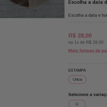
Escolha a data 
Escolha a data e ho
R$
28
,
00
ou
1
x de
R$
28
,
00
Mais formas de p
ESTAMPA
unica
u