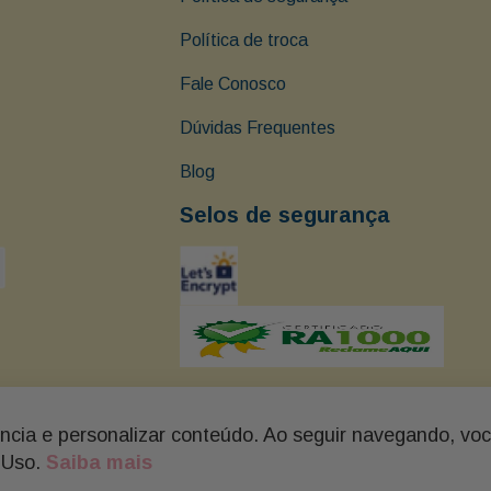
Política de troca
Fale Conosco
Dúvidas Frequentes
Blog
Selos de segurança
ência e personalizar conteúdo. Ao seguir navegando, vo
arapé - Santos - SP Tel: (13) 3237-0102 BUON GIORNO - FLORES, C
 Uso.
Saiba mais