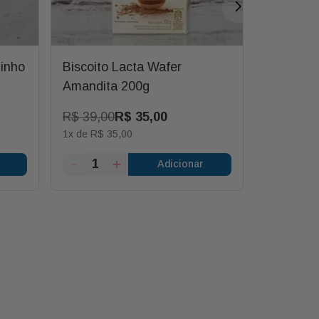
binho
Biscoito Lacta Wafer
Trufa de
Amandita 200g
R$
39
,
00
R$
35
,
00
R$
8
,
00
1
x de
R$
35
,
00
1
x de
R$
8
Adicionar