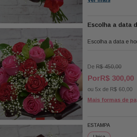
Conhecidas Por Sua B
Suave, São Cuidadosa
Criar Uma Apresentaçã
Escolha a data 
Descrição:
Escolha a data e ho
07 Rosas Nacionais Pi
07 Rosas Nacionais V
02 Galhos de Egpicio
De
R$
450
,
00
08 Folha de Dracena
R$
300
,
00
01 Laço Acetinado
ou
5
x de
R$
60
,
00
Mais formas de p
ESTAMPA
unica