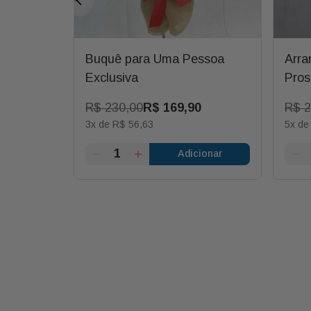
ssoa
Buquê para Uma Pessoa
Arra
Exclusiva
Pros
0
R$
230
,
00
R$
169
,
90
R$
2
3
x de
R$
56
,
63
5
x d
ionar
Adicionar