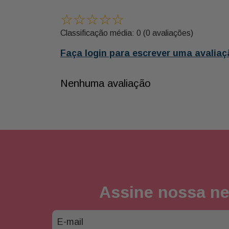
☆
☆
☆
☆
☆
Classificação média: 0
(0 avaliações)
Faça login para escrever uma avaliaç
Nenhuma avaliação
Assine nossa ne