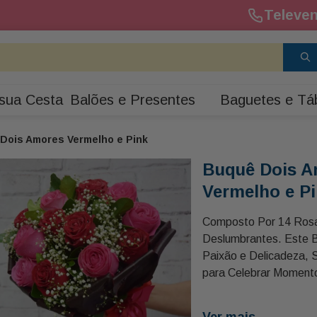
Televen
sua Cesta
Balões e Presentes
Baguetes e Tá
Dois Amores Vermelho e Pink
Buquê Dois A
Vermelho e P
Composto Por 14 Rosa
Deslumbrantes. Este 
Paixão e Delicadeza, 
para Celebrar Moment
Aniversários ou Simpl
Alguém Especial. As R
Ver mais