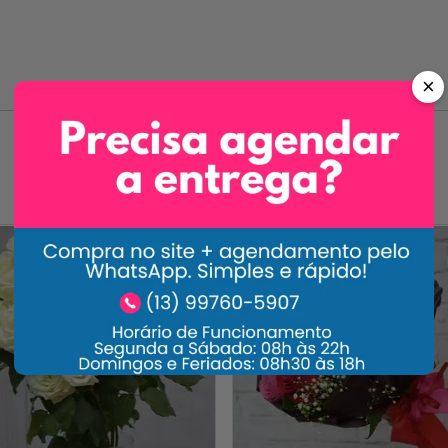
×
Carrossel Descrição
-
33%