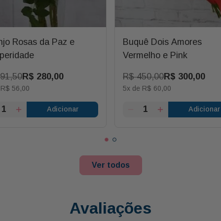
njo Rosas da Paz e
Buquê Dois Amores
peridade
Vermelho e Pink
91
,
50
R$
280
,
00
R$
450
,
00
R$
300
,
00
e
R$
56
,
00
5
x de
R$
60
,
00
Adicionar
Adicionar
Ver todos
Avaliações