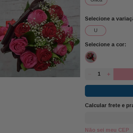
u
Calcular frete e p
Não sei meu CEP