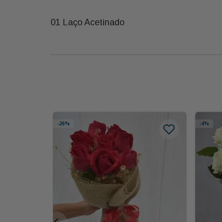
01 Laço Acetinado
-
26%
-
4%