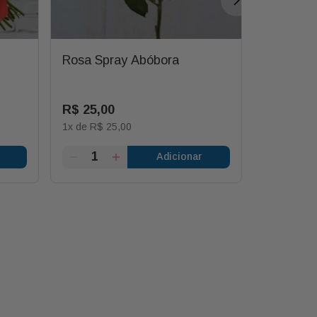
Rosa Spray Abóbora
Buquê p
Admirave
R$
25
,
00
R$
499
,
9
1
x de
R$
25
,
00
3
x de
R$
5
Adicionar