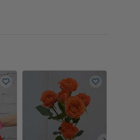
-
68%