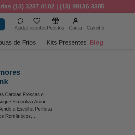
das (13) 3237-0102 | (13) 98136-3385
Ajuda
Favoritos
Pedidos
Conta
buas de Frios
Kits Presentes
Blog
mores
ink
s Carolas Frescas e
Buquê Simboliza Amor,
Sendo a Escolha Perfeita
os Românticos,
esmente Surpreender
osas Carolas,