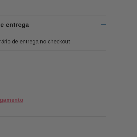
eleza Única e Perfume
mente Arranjadas para
o Inesquecível.
de entrega
rário de entrega no checkout
nk
ermelhas
agamento