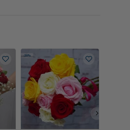
-
30%
dia dos namor