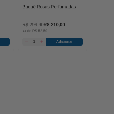
Buquê Rosas Perfumadas
Buquê C
R$
299
,
90
R$
210
,
00
R$
315
,
4
x de
R$
52
,
50
5
x de
R$
6
Adicionar