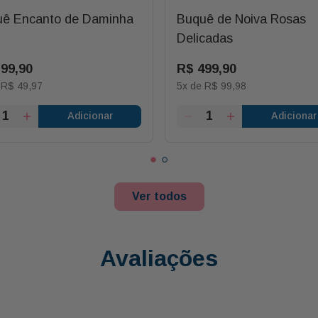
ê Encanto de Daminha
Buquê de Noiva Rosas
Delicadas
199
,
90
R$
499
,
90
e
R$
49
,
97
5
x de
R$
99
,
98
Adicionar
Adicionar
Ver todos
Avaliações