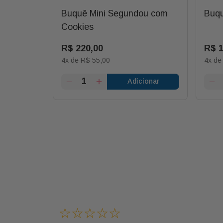
nte
Buquê Mini Segundou com
Buqu
Cookies
0
R$
220
,
00
R$
4
x de
R$
55
,
00
4
x d
ionar
Adicionar
☆
☆
☆
☆
☆