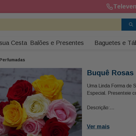
Televen
sua Cesta
Balões e Presentes
Baguetes e Tá
Perfumadas
Buquê Rosas
Uma Linda Forma de S
Especial. Presenteie c
Descrição:
- 12 Rosas em Tons V
Verdes
Ver mais
- 01 Laço Acetinado P