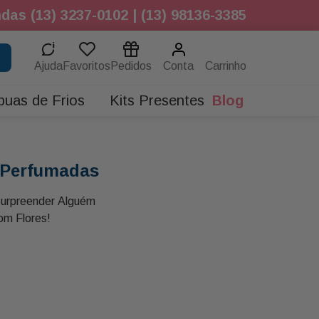
das (13) 3237-0102 | (13) 98136-3385
Ajuda
Favoritos
Pedidos
Conta
buas de Frios
Kits Presentes
Blog
 Perfumadas
urpreender Alguém
om Flores!
ariados sem Folhagens
ink