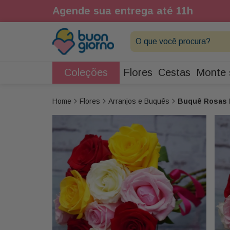
1h
Agende sua entrega até 11h
O que você procura?
Coleções
Flores
Cestas
Monte 
Flores
Arranjos e Buquês
Buquê Rosas 