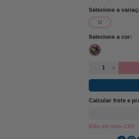
- 6 Galhos de Folhas d
Medidas:
u
Altura: 35 Cm
Largura: 25 Cm
Profundidade: 25 Cm
Peso: 600g
Calcular frete e p
Não sei meu CEP