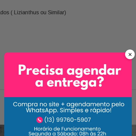
os ( Lizianthus ou Similar)
×
Carrossel Descrição
-
33%