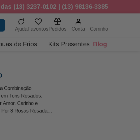
das (13) 3237-0102 | (13) 98136-3385
Ajuda
Favoritos
Pedidos
Conta
buas de Frios
Kits Presentes
Blog
o
ma Combinação
s em Tons Rosados,
ir Amor, Carinho e
 Por 8 Rosas Rosadas,
ias e Flores Sortidas
hus ou Similares, Ele
al e Elegante com