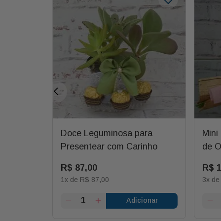
aixonado
Doce Leguminosa para
Mini
Presentear com Carinho
de O
R$
87
,
00
R$
1
x de
R$
87
,
00
3
x d
ionar
Adicionar