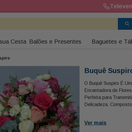
Televen
sua Cesta
Balões e Presentes
Baguetes e Tá
spiro
Buquê Suspir
O Buquê Suspiro É U
Encantadora de Flore
Perfeita para Transmit
Delicadeza. Composto
8 Hastes de Alstroemér
da Época, Como Lisiant
Ver mais
Ganha Um Toque Natur