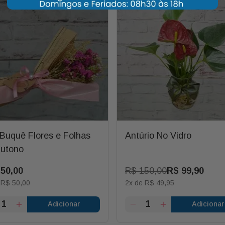
 Buquê Flores e Folhas
Antúrio No Vidro
utono
150
,
00
R$
150
,
00
R$
99
,
90
e
R$
50
,
00
2
x de
R$
49
,
95
Adicionar
Adicionar