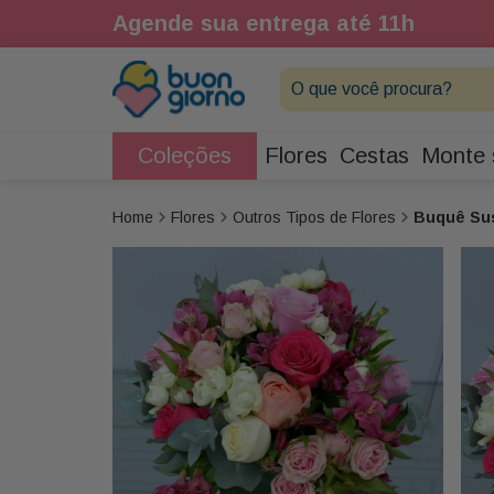
1h
Agende sua entrega até 11h
O que você procura?
Coleções
Flores
Cestas
Monte 
Flores
Outros Tipos de Flores
Buquê Su