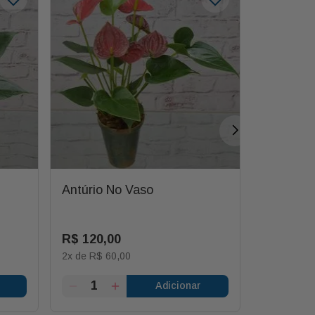
Antúrio No Vaso
Gérbera
R$
120
,
00
R$
20
,
0
2
x de
R$
60
,
00
1
x de
R$
2
Adicionar