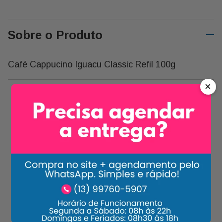
Sobre o Produto
Café Cappucino Iguacu Classic Refil 100g
×
Carrossel Descrição