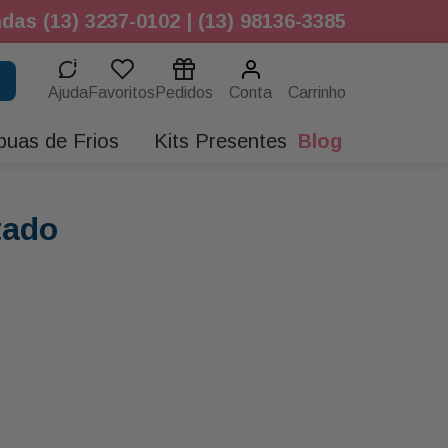
das (13) 3237-0102 | (13) 98136-3385
Ajuda
Favoritos
Pedidos
Conta
buas de Frios
Kits Presentes
Blog
tado
.