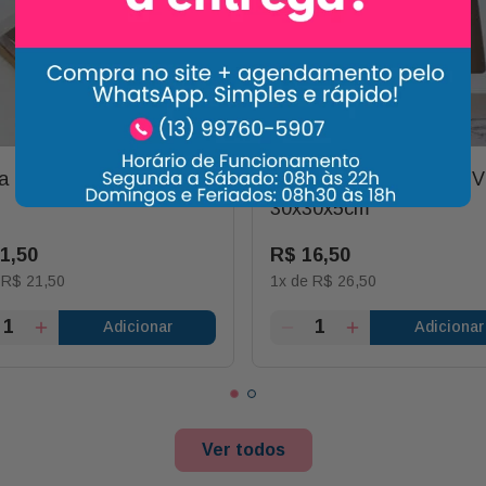
a Kraft 27x10x5cm
Caixa de Papelão com V
30x30x5cm
11
,
50
R$
16
,
50
e
R$
21
,
50
1
x de
R$
26
,
50
Adicionar
Adicionar
Ver todos