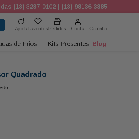
das (13) 3237-0102 | (13) 98136-3385
Ajuda
Favoritos
Pedidos
Conta
buas de Frios
Kits Presentes
Blog
sor Quadrado
rado