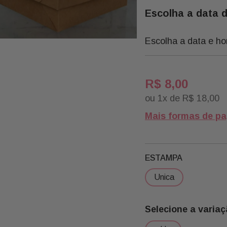
Escolha a data 
Escolha a data e ho
R$
8
,
00
ou
1
x de
R$
18
,
00
Mais formas de p
ESTAMPA
unica