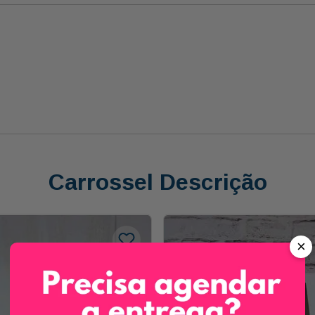
Carrossel Descrição
×