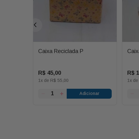
Caixa Reciclada P
Caix
sa
R$
45
,
00
R$
1
x de
R$
55
,
00
1
x d
ionar
Adicionar