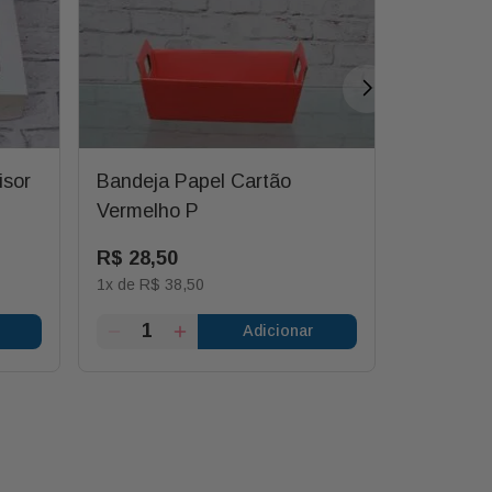
isor
Bandeja Papel Cartão
Bandeja 
Vermelho P
Decorada
Estampa
R$
28
,
50
R$
75
,
0
1
x de
R$
38
,
50
1
x de
R$
8
Adicionar