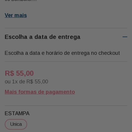
Ideal para Presentear com Pelucia ou Flores.
Ver mais
Escolha a data de entrega
Escolha a data e horário de entrega no checkout
R$
55
,
00
ou
1
x de
R$
55
,
00
Mais formas de pagamento
ESTAMPA
unica