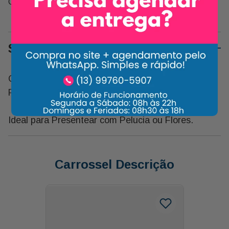
Compartilhe:
Sobre o Produto
Chocolate Artesanal Numa Linda Caixa Preta com
Placa e 03 Bombons.
Ideal para Presentear com Pelucia ou Flores.
Carrossel Descrição