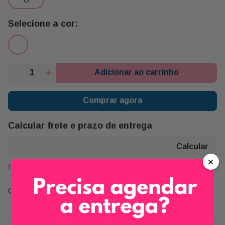
Adicionar ao carrinho
Comprar agora
Calcular frete e prazo de entrega
×
Não sei meu CEP
Compartilhe: