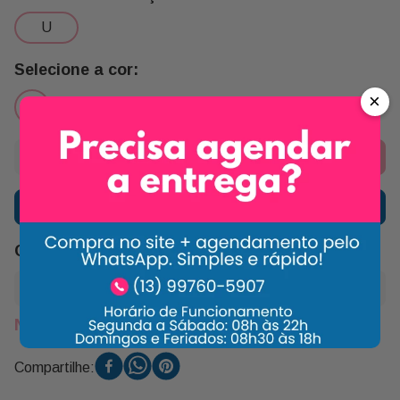
u
×
Adicionar ao carrinho
Comprar agora
Calcular frete e prazo de entrega
Não sei meu CEP
Compartilhe: