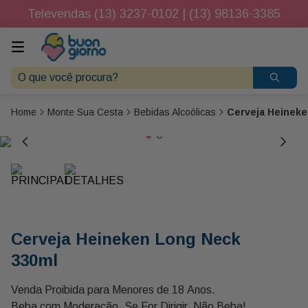
Televendas (13) 3237-0102 | (13) 98136-3385
O que você procura?
Monte Sua Cesta
Bebidas Alcoólicas
Cerveja Heineke
Cerveja Heineken Long Neck
330ml
Venda Proibida para Menores de 18 Anos.
Beba com Moderação. Se For Dirigir, Não Beba!