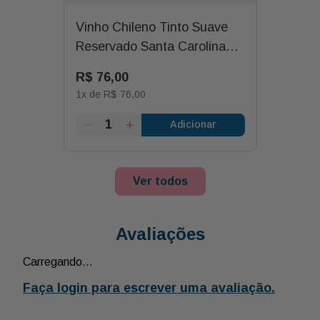
Vinho Chileno Tinto Suave
Reservado Santa Carolina
750ml
R$
76
,
00
1
x de
R$
76
,
00
Adicionar
Ver todos
Avaliações
Carregando…
Faça login para escrever uma avaliação.