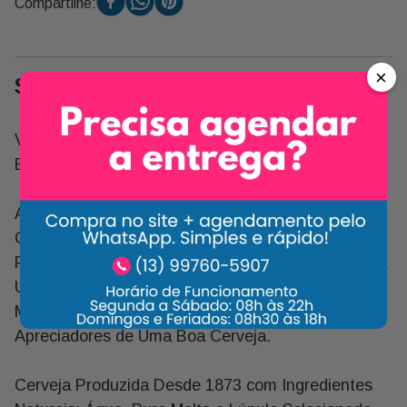
Compartilhe:
×
Sobre o Produto
Venda Proibida para Menores de 18 Anos.
Beba com Moderação. Se For Dirigir, Não Beba!
A Cerveja Heineken Premium Pilsen Lager É Uma
Cerveja Premium Criada Na Holanda, Produzida e
Fermentada com Ingredientes de Alta Qualidade. É
Uma Das Cervejas Mais Famosas e Vendidas do
Mundo e É Bem Considerada Entre Os
Apreciadores de Uma Boa Cerveja.
Cerveja Produzida Desde 1873 com Ingredientes