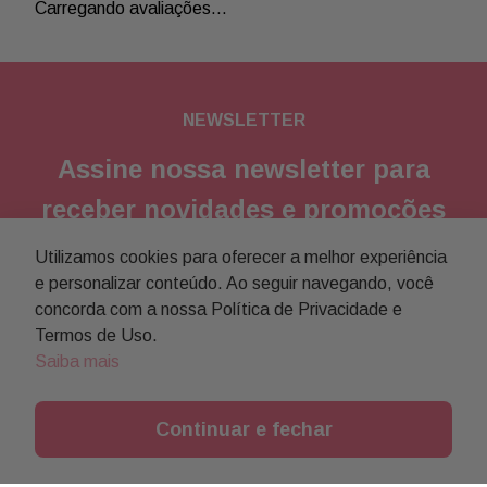
Carregando avaliações…
NEWSLETTER
Assine nossa newsletter para
receber novidades e promoções
Utilizamos cookies para oferecer a melhor experiência
Enviar
e personalizar conteúdo. Ao seguir navegando, você
concorda com a nossa Política de Privacidade e
Concordo com a
política de privacidade
Termos de Uso.
Saiba mais
Continuar e fechar
Institucional