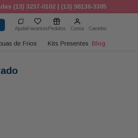
das (13) 3237-0102 | (13) 98136-3385
Ajuda
Favoritos
Pedidos
Conta
buas de Frios
Kits Presentes
Blog
tado
.