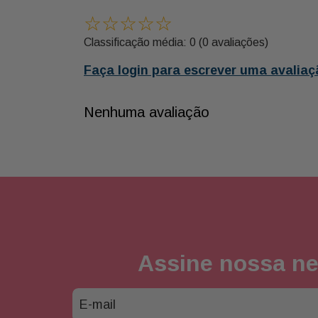
☆
☆
☆
☆
☆
Classificação média: 0
(0 avaliações)
Faça login para escrever uma avaliaç
Nenhuma avaliação
Assine nossa ne