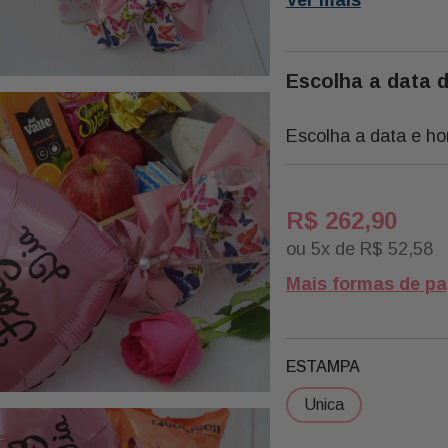
Devido a Indisponibili
Nossos Atacadistas, 
Substituímos Alguns P
Escolha a data 
Qualidade Igual ou Sup
Necessariamente Por 
Escolha a data e ho
Descrição:
R$
262
,
90
Qtde Descrição Marca
ou
5
x de
R$
52
,
58
1 Bombom Sonho de Va
1 Maçã Naciona
Mais formas de p
1 Ameixa Und In Natu
1 Café Cappuccino Cla
ESTAMPA
Corações
1 Geleia Morango
unica
1 Ge