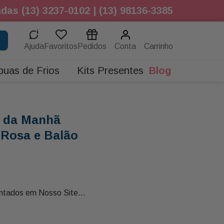
das (13) 3237-0102 | (13) 98136-3385
Ajuda
Favoritos
Pedidos
Conta
buas de Frios
Kits Presentes
Blog
é da Manhã
 Rosa e Balão
ntados em Nosso Site
r a Variação de
 Dos Produtos Listados