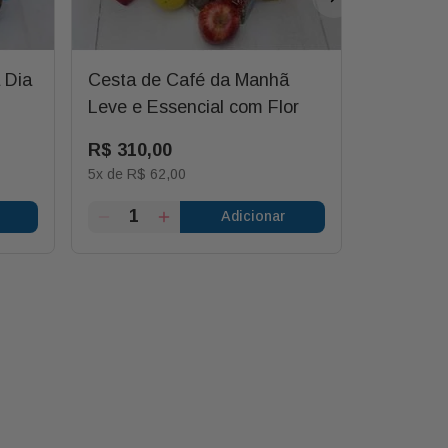
 Dia
Cesta de Café da Manhã
Cesta Di
Leve e Essencial com Flor
com Cane
para Pre
R$
310
,
00
R$
463
,
5
x de
R$
62
,
00
5
x de
R$
9
Adicionar