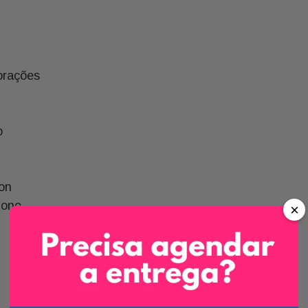
orações
o
on
none
×