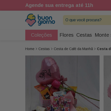
1h
Agende sua entrega até 11h
O que você procura?
Coleções
Flores
Cestas
Monte 
Cestas
Cesta de Café da Manhã
Cesta d