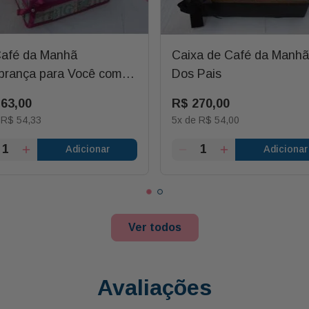
Café da Manhã
Caixa de Café da Manhã
rança para Você com
Dos Pais
o Estrela
163
,
00
R$
270
,
00
e
R$
54
,
33
5
x de
R$
54
,
00
Adicionar
Adicionar
Ver todos
Avaliações