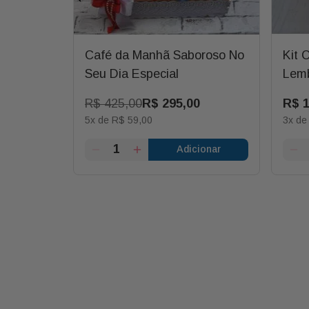
Manhã No
Café da Manhã Saboroso No
Kit 
 Queijo e
Seu Dia Especial
Lemb
ra Ele C/
Balã
R$
425
,
00
R$
295
,
00
R$
 Pais P
5
x de
R$
59
,
00
3
x d
ionar
Adicionar