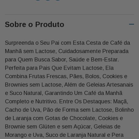
Similar.
Sobre o Produto
Descrição:
Surpreenda o Seu Pai com Esta Cesta de Café da
Manhã sem Lactose, Cuidadosamente Preparada
Qtde Descrição Marca
1 Maçã Nacional In Natura
para Quem Busca Sabor, Saúde e Bem-Estar.
1 Pão de Forma sem Lactose (2 Fatias) Wickbold
Perfeita para Pais Que Evitam Lactose, Ela
1 Bolinho Laranja com Gotas de Choco 40g Belive
Combina Frutas Frescas, Pães, Bolos, Cookies e
1 Biscoito Doce Zero Frutas Vermelhas 75g Jasmine
Brownies sem Lactose, Além de Geleias Artesanais
1 Uva Passa 100g Grão Saudavel Ltda
e Suco Natural, Garantindo Um Café da Manhã
1 Geleia Morango 15g Homemade
Completo e Nutritivo. Entre Os Destaques: Maçã,
1 Brownie Chocolate Zero Açucar e sem Gluten Belive
Cacho de Uva, Pão de Forma sem Lactose, Bolinho
1 Cookies Baunilha C/chocolate 80g Belive
de Laranja com Gotas de Chocolate, Cookies e
1 Geleia de Uva 15g Homemade
1 Cacho de Uva 200 G In Natura
Brownie sem Glúten e sem Açúcar, Geleias de
1 Suco de Laranja 300ml Natural One
Morango e Uva, Suco de Laranja Natural e Pera