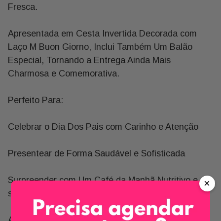
1 Pera Und In Natura
Fresca.
2 Manteiga Extra com Sal 10g President
Apresentada em Cesta Invertida Decorada com
1 Laço M Buon Giorno
Laço M Buon Giorno, Inclui Também Um Balão
1 Cesta Invertida P 20x25x6cm Buon Giorno
Especial, Tornando a Entrega Ainda Mais
Charmosa e Comemorativa.
Perfeito Para:
Celebrar o Dia Dos Pais com Carinho e Atenção
Presentear de Forma Saudável e Sofisticada
Surpreender com Um Café da Manhã Nutritivo e
×
sem Lactose
Adicionar Um Cartão Personalizado e Tornar o