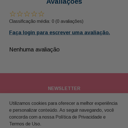
Avaliações
☆
☆
☆
☆
☆
Classificação média: 0
(0 avaliações)
Faça login para escrever uma avaliação.
Nenhuma avaliação
NEWSLETTER
Assine nossa newsletter para
Utilizamos cookies para oferecer a melhor experiência
e personalizar conteúdo. Ao seguir navegando, você
receber novidades e promoções
concorda com a nossa Política de Privacidade e
Termos de Uso.