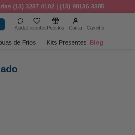
das (13) 3237-0102 | (13) 98136-3385
Ajuda
Favoritos
Pedidos
Conta
buas de Frios
Kits Presentes
Blog
tado
.