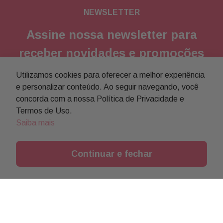
NEWSLETTER
Assine nossa newsletter para
receber novidades e promoções
Utilizamos cookies para oferecer a melhor experiência
Enviar
e personalizar conteúdo. Ao seguir navegando, você
concorda com a nossa Política de Privacidade e
Concordo com a
política de privacidade
Termos de Uso.
Saiba mais
Continuar e fechar
Institucional
Objetivos da Buon Giorno
Informações
Política comercial
Minha Conta
Atendimento