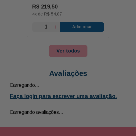
R$
219
,
50
4
x de
R$
54
,
87
Adicionar
Ver todos
Avaliações
Carregando…
Faça login para escrever uma avaliação.
Carregando avaliações…