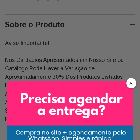
Sobre o Produto
Aviso Importante!
Nos Cardápios Apresentados em Nosso Site ou
Catálogo Pode Haver a Variação de
Aproximadamente 30% Dos Produtos Listados
×
Devido a Indisponibilidade Por Parte de Nossos
Atacadistas, Quando Isso Acontece Substituímos
Alguns Produtos Por Outros de Qualidade Igual ou
Superior, Mas Não Necessariamente Por Um
Produto Similar.