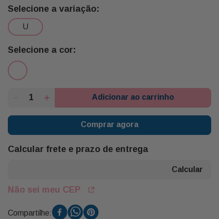
1 Celofane Albano
1 Almofada Coração 100% Santista 313 Toys
u
1 Palha para Bandeja Buon Giorno
1 Caneca Porcelana Santos Sempre Santos Minas
Presentes
1 Caixa do Santos Buon Giorno
Adicionar ao carrinho
Comprar agora
Calcular frete e prazo de entrega
Não sei meu CEP
Compartilhe: