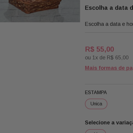
Escolha a data 
Escolha a data e ho
R$
55
,
00
ou
1
x de
R$
65
,
00
Mais formas de p
ESTAMPA
unica