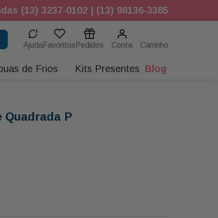
das (13) 3237-0102 | (13) 98136-3385
sua entrega até 11h
Ajuda
Favoritos
Pedidos
Conta
buas de Frios
Kits Presentes
Blog
e Quadrada P