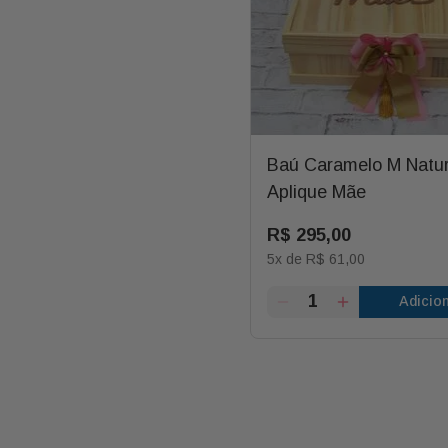
Baú Caramelo M Natu
Aplique Mãe
R$
295
,
00
5
x de
R$
61
,
00
Adicio