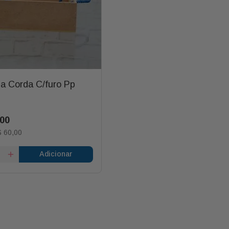
a Corda C/furo Pp
00
$
60
,
00
Adicionar