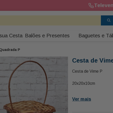
Televen
Agende sua entrega até 11h
Agende 
sua Cesta
Balões e Presentes
Baguetes e Tá
 Quadrada P
Cesta de Vim
Cesta de Vime P
20x20x10cm
Ver mais