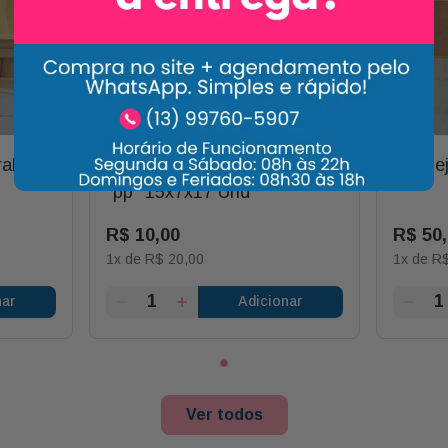
ral com
Sacola Papel Kraft Pardo
Bandej
"pp" 15x7x17 Und
R$
10
,
00
R$
50
,
1
x de
R$
20
,
00
1
x de
R
nar
Adicionar
Ver todos