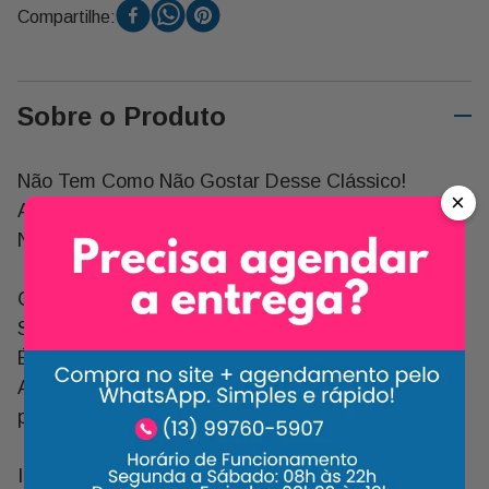
Compartilhe:
Sobre o Produto
Não Tem Como Não Gostar Desse Clássico!
×
Aproveite o Sabor da Barra de Chocolate Alpino da
Nestlé.
Com 90g, Tem o Sabor Irresistível e Especial Que
Só Quem É Apaixonado Por Alpino Sabe. o Melhor
É Que Você Poderá Compartilhar, Presentear ou
Até Mesmo Comer Sozinho. Aproveite Também
para Usar Na Combinação de Receitas Variadas.
Ingredientes: Açúcar, Leite em Pó Integral,