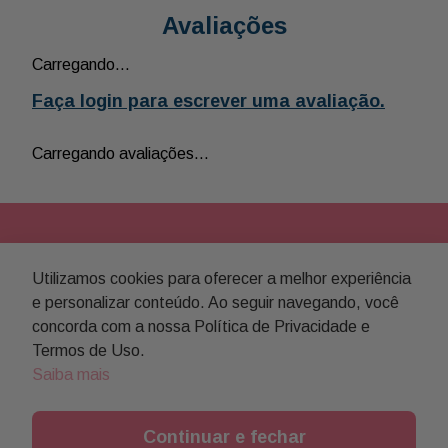
Avaliações
Carregando…
Faça login para escrever uma avaliação.
Carregando avaliações…
NEWSLETTER
Utilizamos cookies para oferecer a melhor experiência
Assine nossa newsletter para
e personalizar conteúdo. Ao seguir navegando, você
concorda com a nossa Política de Privacidade e
receber novidades e promoções
Termos de Uso.
Saiba mais
Enviar
Concordo com a
política de privacidade
Continuar e fechar