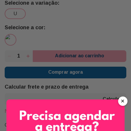
u
Adicionar ao carrinho
Comprar agora
Calcular frete e prazo de entrega
×
Não sei meu CEP
Compartilhe: