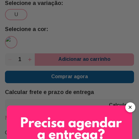
u
Adicionar ao carrinho
Comprar agora
Calcular frete e prazo de entrega
×
Não sei meu CEP
Compartilhe: