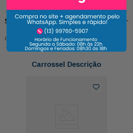
Sobre o Produto
Copinho Comestível C/brigadeiro
Carrossel Descrição