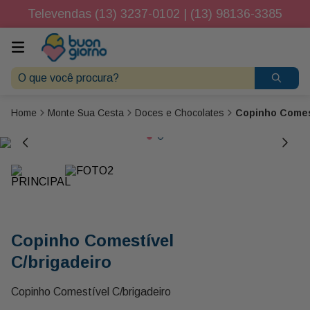
Televendas (13) 3237-0102 | (13) 98136-3385
O que você procura?
Monte Sua Cesta
Doces e Chocolates
Copinho Comest
Copinho Comestível
C/brigadeiro
Copinho Comestível C/brigadeiro