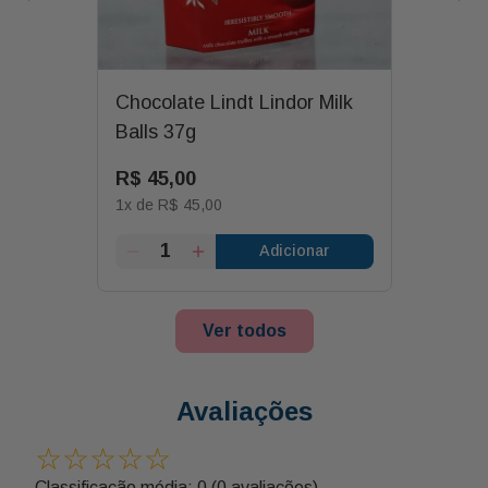
Chocolate Lindt Lindor Milk
Balls 37g
R$
45
,
00
1
x de
R$
45
,
00
Adicionar
Ver todos
Avaliações
☆
☆
☆
☆
☆
Classificação média: 0
(0 avaliações)