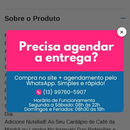
Sobre o Produto
×
Nutella® É Perfeito Começar o Dia de Forma
Positiva. Ideal para Deixar o Seu Café da Manhã
Ainda Mais Agradável. Preparado com Sete
Ingredientes Especiais, o Creme de Avelã com
Cacau É Sucesso em Todo o Mundo e Vai Fazer a
Alegria Na Sua Casa.
O Creme de Avelã Segue Encantando Os
Paladares Por Seu Sabor e Cremosidade Únicos.
Há Mais 50 Anos Deixando o Café da Manhã Mais
Saboroso, com Uma Energia Extra para Começar o
Dia.
Adicione Nutella® Ao Seu Cardápio de Café da
Manhã ou Lanche No Intervalo Das Refeições e