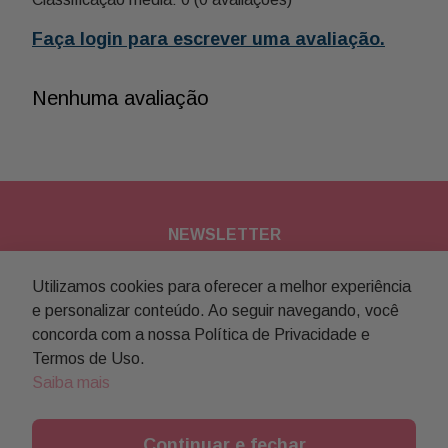
Faça login para escrever uma avaliação.
Nenhuma avaliação
NEWSLETTER
Assine nossa newsletter para
Utilizamos cookies para oferecer a melhor experiência
e personalizar conteúdo. Ao seguir navegando, você
receber novidades e promoções
concorda com a nossa Política de Privacidade e
Termos de Uso.
Enviar
Saiba mais
Concordo com a
política de privacidade
Continuar e fechar