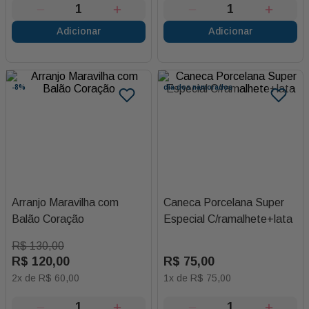
Adicionar
Adicionar
-
8%
dia dos namorados
Arranjo Maravilha com
Caneca Porcelana Super
Balão Coração
Especial C/ramalhete+lata
R$
130
,
00
R$
120
,
00
R$
75
,
00
2
x de
R$
60
,
00
1
x de
R$
75
,
00