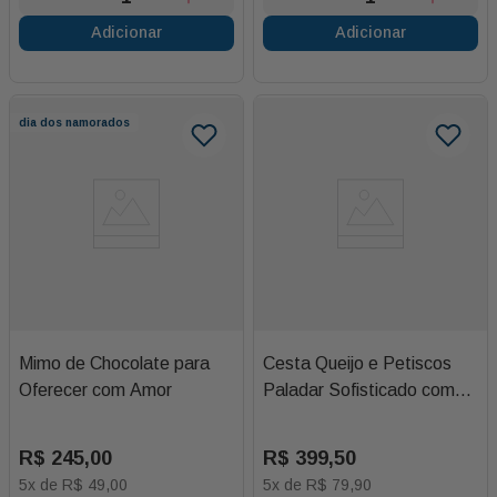
Adicionar
Adicionar
dia dos namorados
Mimo de Chocolate para
Cesta Queijo e Petiscos
Oferecer com Amor
Paladar Sofisticado com
Heineken e Copos de
Cerveja (acompanha Uma
R$
245
,
00
R$
399
,
50
Rosa de Brinde) (base
5
x de
R$
49
,
00
5
x de
R$
79
,
90
Cores Variadas)