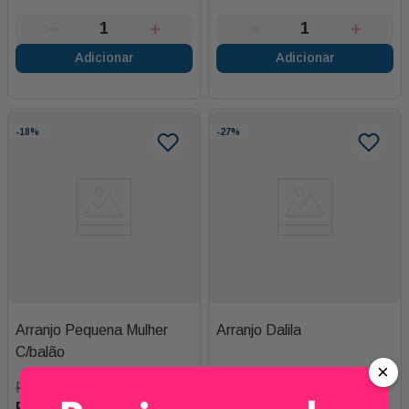
Adicionar
Adicionar
-
18%
-
27%
Arranjo Pequena Mulher
Arranjo Dalila
C/balão
×
R$
140
,
00
R$
299
,
90
R$
115
,
00
R$
220
,
00