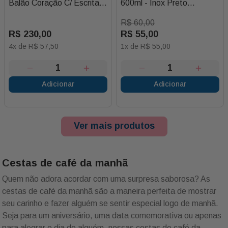
Balão Coração C/ Escrita
600ml - Inox Preto
Amor
Perolizado
R$
60
,
00
R$
230
,
00
R$
55
,
00
4
x de
R$
57
,
50
1
x de
R$
55
,
00
Adicionar
Adicionar
Ver mais produtos
Cestas de café da manhã
Quem não adora acordar com uma surpresa saborosa? As
cestas de café da manhã são a maneira perfeita de mostrar
seu carinho e fazer alguém se sentir especial logo de manhã.
Seja para um aniversário, uma data comemorativa ou apenas
para alegrar o dia de alguém, nossas cestas de café da