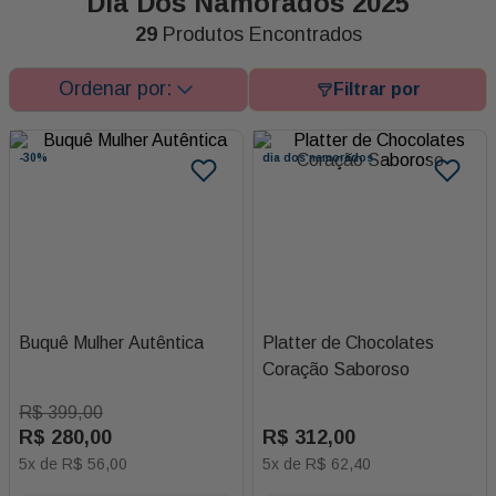
Dia Dos Namorados 2025
29
Produtos Encontrados
-
30%
dia dos namorados
Buquê Mulher Autêntica
Platter de Chocolates
Coração Saboroso
R$
399
,
00
R$
280
,
00
R$
312
,
00
5
x de
R$
56
,
00
5
x de
R$
62
,
40