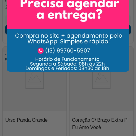
2
x de
R$
57
,
50
4
x de
R$
55
,
00
Adicionar
Adicionar
-
10%
-
15%
Pelúcias
Urso Panda Grande
Coração C/ Braço Extra P
Eu Amo Você