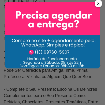
Profundidade : 12 Cm;
×
Peso: 350 Grs
- Durabilidade Kalandivas Plantadas: Possuem
Uma Longa Durabilidade, de 10 a 15 Dias
Conforme a Abertura Dos Botões e Adotando a
Periodicidade de Regar 2 Vezes Por Semana.
- Indicação (kalandiva) ? Indicado para Presentear
Alguém com Carinho Oferecendo Esta Pequena
Lembrança. Como É Uma Flor Plantada e Pequena,
Pode Ser Oferecida para Amiga, Irmã, Prima,
Professora, Vizinha ou Alguém Que Quer Bem
- Complete o Seu Presente: Escolha Os Melhores
Complementos para o Seu Presente Como:
Pelúcias, Chocolates, Presentes Temáticos, Entre