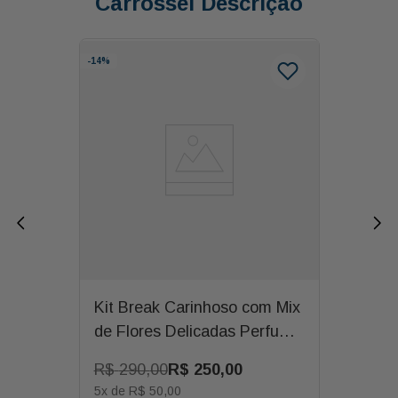
Carrossel Descrição
-
14%
Kit Break Carinhoso com Mix
de Flores Delicadas Perfume
do Campo
R$
290
,
00
R$
250
,
00
5
x de
R$
50
,
00