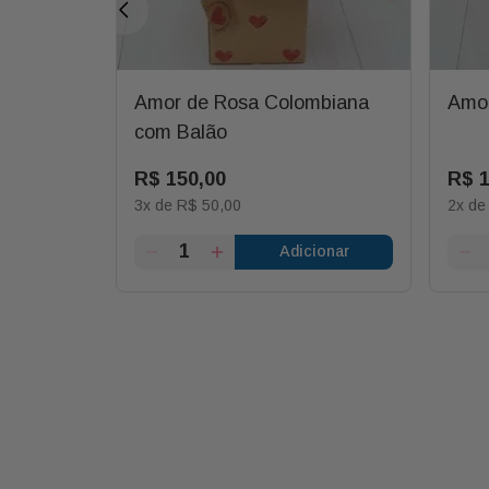
Love
Amor de Rosa Colombiana
Amor
com Balão
R$
150
,
00
R$
3
x de
R$
50
,
00
2
x d
ionar
Adicionar