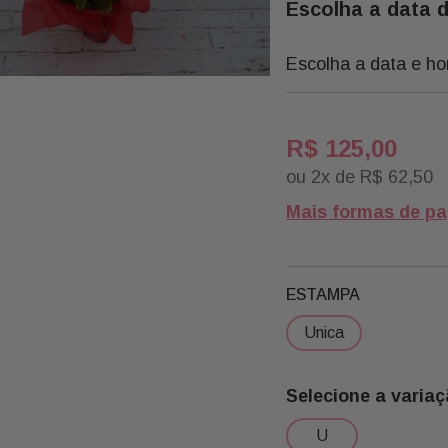
Escolha a data 
Escolha a data e ho
R$
125
,
00
ou
2
x de
R$
62
,
50
Mais formas de p
ESTAMPA
unica
u