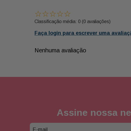
☆
☆
☆
☆
☆
Classificação média: 0
(0 avaliações)
Faça login para escrever uma avaliaç
Nenhuma avaliação
Assine nossa ne