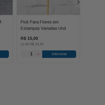
M
Pick Para Flores em
Vaso de 
Estampas Variadas Und
R$
15
,
00
R$
65
,
00
1
x de
R$
15
,
00
1
x de
R$
5
Adicionar