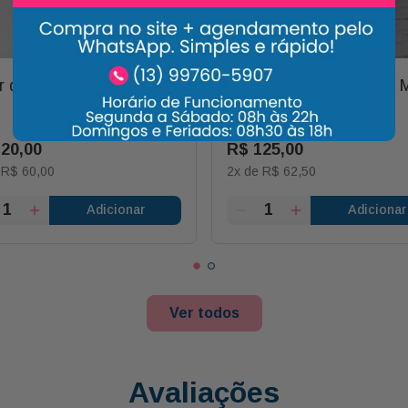
 de Rosa Colombiana
Kalanchoe com Bubble 
com Mensagem
120
,
00
R$
125
,
00
e
R$
60
,
00
2
x de
R$
62
,
50
Adicionar
Adicionar
Ver todos
Avaliações