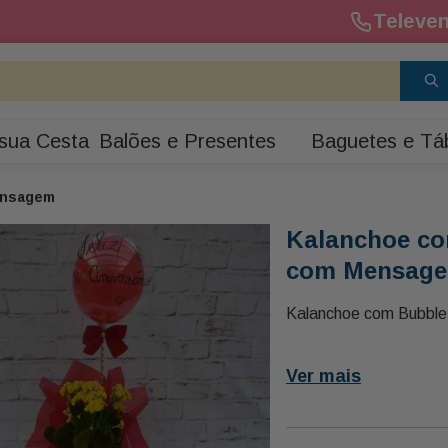
Televen
sua Cesta
Balões e Presentes
Baguetes e Tá
ensagem
Kalanchoe c
com Mensag
Kalanchoe com Bubbl
Ver mais