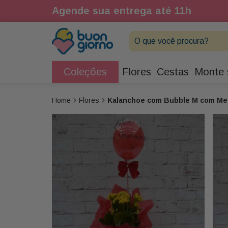
1h
Agende sua entrega até 11h
O que você procura?
Coleções
Flores
Cestas
Monte 
Flores
Kalanchoe com Bubble M com M