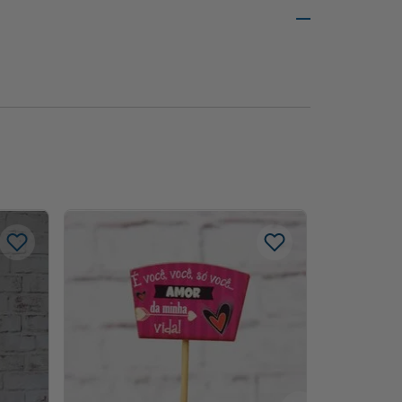
-
15%