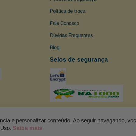
Política de troca
Fale Conosco
Dúvidas Frequentes
Blog
Selos de segurança
ência e personalizar conteúdo. Ao seguir navegando, vo
arapé - Santos - SP Tel: (13) 3237-0102 BUON GIORNO - FLORES, C
 Uso.
Saiba mais