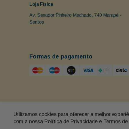
Loja Física
Av. Senador Pinheiro Machado, 740 Marapé - 
Santos 
Formas de pagamento
Utilizamos cookies para oferecer a melhor experi
Buon Giorno - Av. Senador Pinheiro Machado 740, M
com a nossa Política de Privacidade e Termos de
PRESENTES LTDA - CNPJ 69.350.163/0001-09