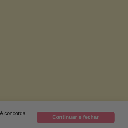
cê concorda
Continuar e fechar
ESTAS E