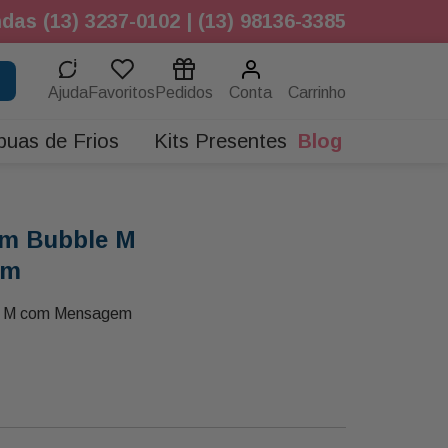
das (13) 3237-0102 | (13) 98136-3385
Ajuda
Favoritos
Pedidos
Conta
buas de Frios
Kits Presentes
Blog
om Bubble M
em
e M com Mensagem