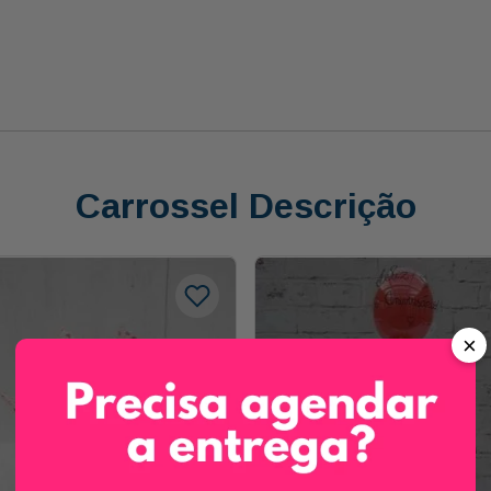
Carrossel Descrição
×