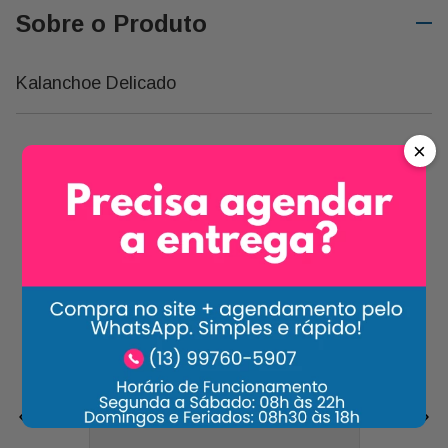
Sobre o Produto
Kalanchoe Delicado
×
Carrossel Descrição