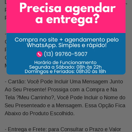
Lembrança. Como É Uma Flor Plantada e Pequena,
Pode Ser Oferecida para Amiga, Irmã, Prima,
Professora, Vizinha ou Alguém Que Quer Bem
- Complete o Seu Presente: Escolha Os Melhores
Complementos para o Seu Presente Como:
Pelúcias, Chocolates, Presentes Temáticos, Entre
Outros Itens para Deixar o Seu Presente Ainda
Mais Especial.
- Cartão: Você Pode Incluir Uma Mensagem Junto
Ao Seu Presente! Prossiga com a Compra e Na
Tela ?Meu Carrinho?, Você Pode Incluir o Nome do
Seu Presenteado e a Mensagem. Essa Opção Fica
Abaixo do Produto Escolhido.
- Entrega e Frete: para Consultar o Prazo e Valor