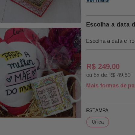
01 Arranjo Mini Flores
01 Caixa Quadrada 2
01 Celofane
Escolha a data 
Palha
Escolha a data e ho
R$
249
,
00
ou
5
x de
R$
49
,
80
Mais formas de p
ESTAMPA
unica