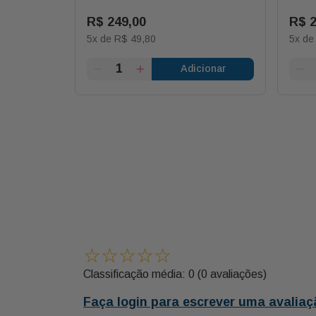
R$
249
,
00
R$
5
x de
R$
49
,
80
5
x d
ionar
Adicionar
☆
☆
☆
☆
☆
Classificação média: 0
(0 avaliações)
Faça login para escrever uma avaliaç