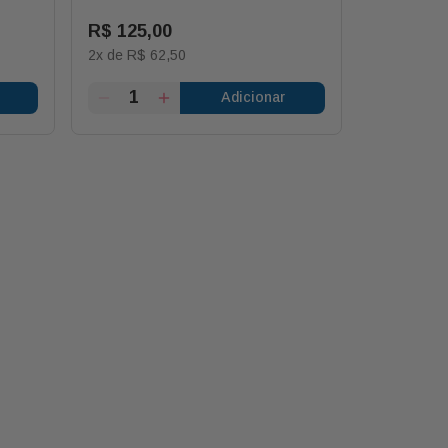
R$
125
,
00
R$
100
,
2
x de
R$
62
,
50
2
x de
R$
5
Adicionar