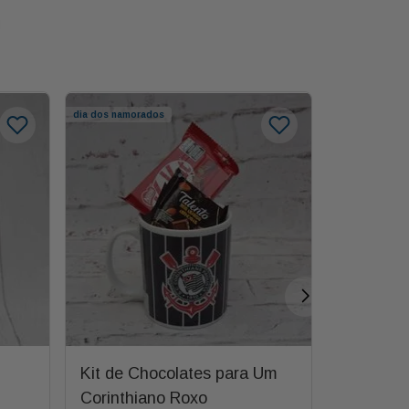
dia dos namorados
Kit de Chocolates para Um
Kit Simp
Corinthiano Roxo
com Amor