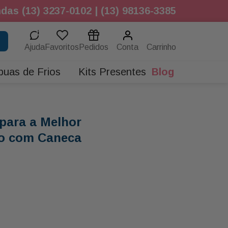
das (13) 3237-0102 | (13) 98136-3385
Ajuda
Favoritos
Pedidos
Conta
buas de Frios
Kits Presentes
Blog
para a Melhor
o com Caneca
elhor Mãe do Mundo
da 320ml