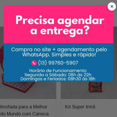
×
Carrossel Descrição
Almofada para a Melhor
Kit Super Irmã
 do Mundo com Caneca