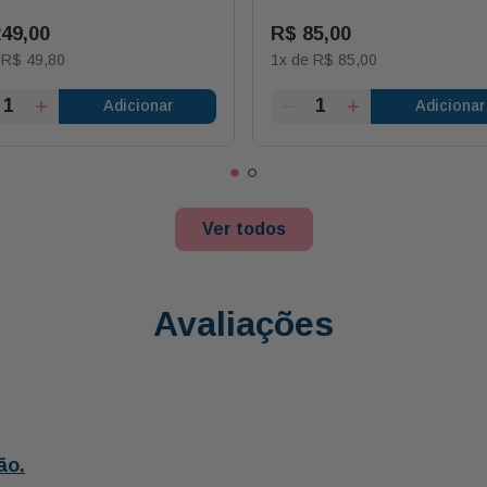
249
,
00
R$
85
,
00
e
R$
49
,
80
1
x de
R$
85
,
00
Adicionar
Adicionar
Ver todos
Avaliações
ão.