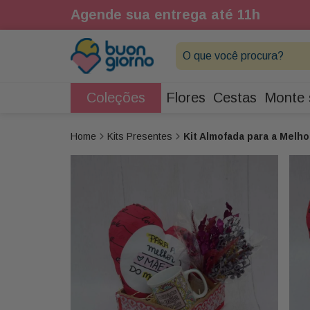
1h
Agende sua entrega até 11h
O que você procura?
Coleções
Flores
Cestas
Monte 
Kits Presentes
Kit Almofada para a Mel