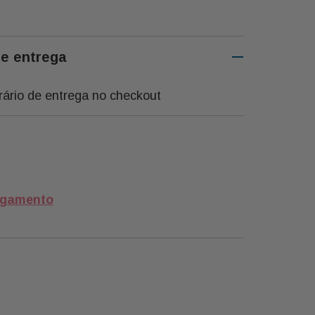
 Secas
0x20x8cm
de entrega
rário de entrega no checkout
agamento