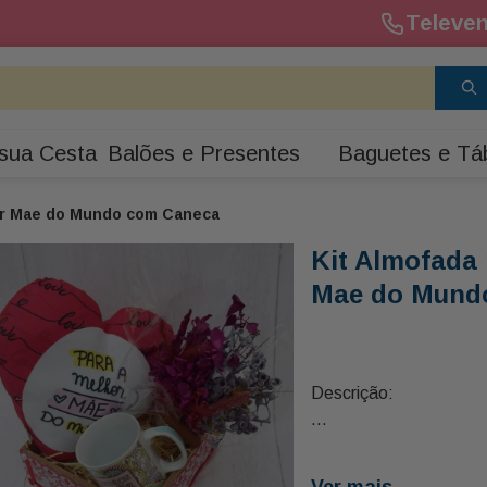
Televen
sua Cesta
Balões e Presentes
Baguetes e Tá
hor Mae do Mundo com Caneca
Kit Almofada 
Mae do Mund
Descrição:
01 Almofada para a M
01 Caneca de Mãe Lin
Ver mais