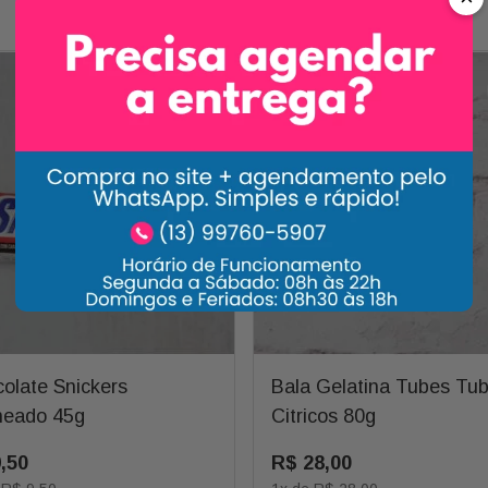
Carrossel Descrição
olate Snickers
Bala Gelatina Tubes Tu
heado 45g
Citricos 80g
9
,
50
R$
28
,
00