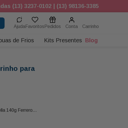
das (13) 3237-0102 | (13) 98136-3385
Ajuda
Favoritos
Pedidos
Conta
buas de Frios
Kits Presentes
Blog
rinho para
lla 140g Ferrero
1 Chocolate Nestle Suflair 80g Nestle
10g Buon Giorno