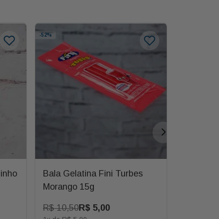
-
52%
-
33%
binho
Bala Gelatina Fini Turbes
Chocolat
Morango 15g
41,5g
R$
10
,
50
R$
5
,
00
R$
12
,
00