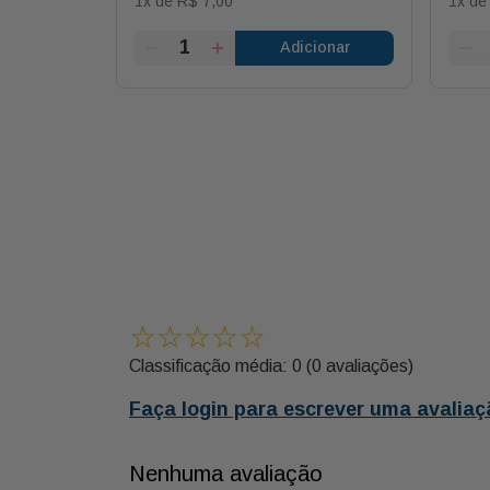
1
x de
R$
7
,
00
1
x d
ionar
Adicionar
☆
☆
☆
☆
☆
Classificação média: 0
(0 avaliações)
Faça login para escrever uma avaliaç
Nenhuma avaliação