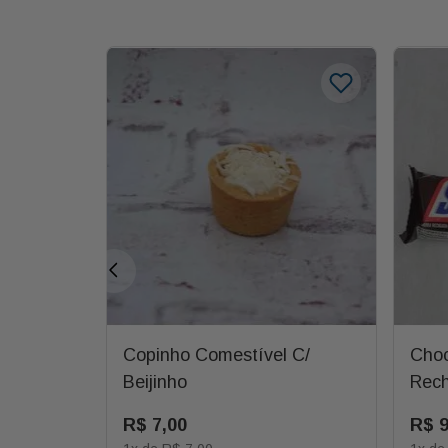
Copinho Comestível C/
Choc
Beijinho
Rec
R$
7
,
00
R$