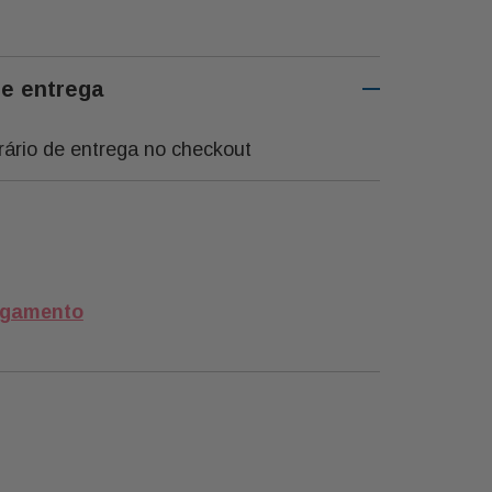
 Hayden
 Colombiana Buon Giorno
de entrega
rário de entrega no checkout
agamento