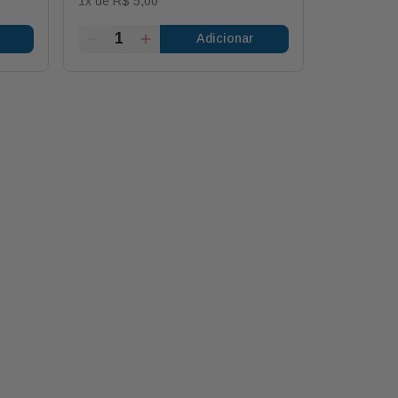
1
x de
R$
5
,
00
1
x de
R$
8
Adicionar