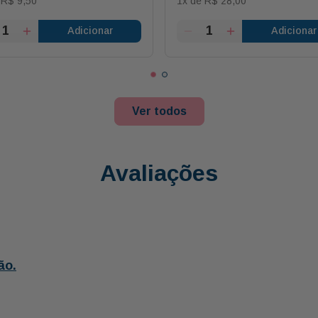
e
R$
9
,
50
1
x de
R$
28
,
00
Adicionar
Adicionar
Ver todos
Avaliações
ão.