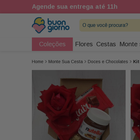
1h
Agende sua entrega até 11h
O que você procura?
Coleções
Flores
Cestas
Monte 
Monte Sua Cesta
Doces e Chocolates
Ki