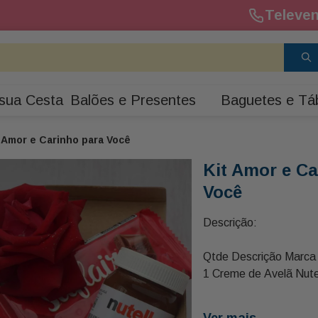
Televen
sua Cesta
Balões e Presentes
Baguetes e Tá
t Amor e Carinho para Você
Kit Amor e Ca
Você
Descrição:
Qtde Descrição Marca
1 Creme de Avelã Nute
1 Palha para Bandeja 
Ver mais