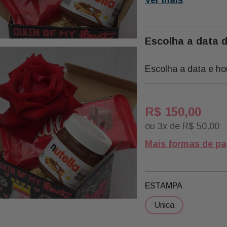
1 Caixa Presente Liso
1 Rosa
Escolha a data 
Escolha a data e ho
R$
150
,
00
ou
3
x de
R$
50
,
00
Mais formas de p
ESTAMPA
unica