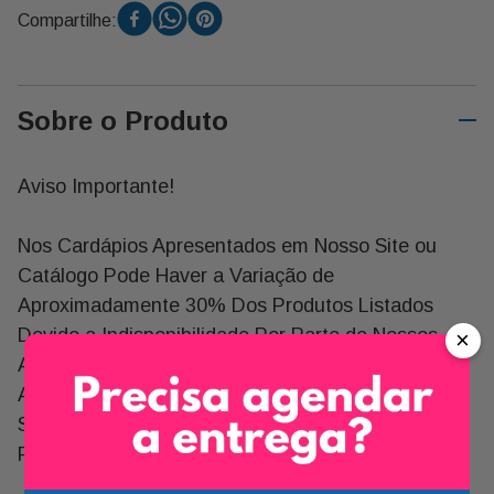
Compartilhe:
Sobre o Produto
Aviso Importante!
Nos Cardápios Apresentados em Nosso Site ou
Catálogo Pode Haver a Variação de
Aproximadamente 30% Dos Produtos Listados
Devido a Indisponibilidade Por Parte de Nossos
×
Atacadistas, Quando Isso Acontece Substituímos
Alguns Produtos Por Outros de Qualidade Igual ou
Superior, Mas Não Necessariamente Por Um
Produto Similar.