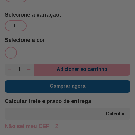
1 Chocolate 29g Chocolate Trento
1 Chocolate Recheado 45g Snickers
3 Bombom Amor Carioca 20g Neugebauer
u
1 Celofane Albano
1 Bandeja Madeira Pp Amor Buon Giorno
1 Balão Coração Amor Buon Giorno
1 Rosa Colombiana Simples Buon Giorno
Adicionar ao carrinho
Comprar agora
Calcular frete e prazo de entrega
Não sei meu CEP