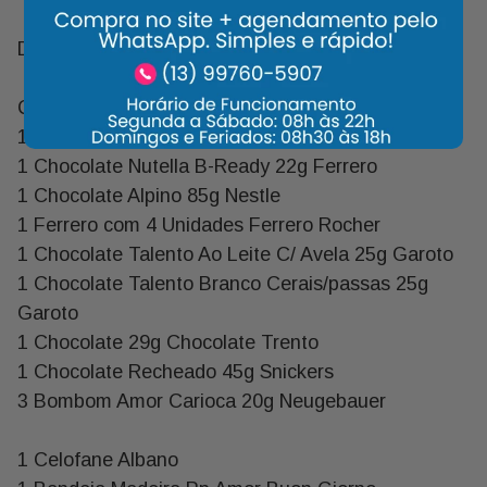
Descrição:
Qtde Descrição Marca
1 Chocolate Kit Kat 41,5g Nestle
1 Chocolate Nutella B-Ready 22g Ferrero
1 Chocolate Alpino 85g Nestle
1 Ferrero com 4 Unidades Ferrero Rocher
1 Chocolate Talento Ao Leite C/ Avela 25g Garoto
1 Chocolate Talento Branco Cerais/passas 25g
Garoto
1 Chocolate 29g Chocolate Trento
1 Chocolate Recheado 45g Snickers
3 Bombom Amor Carioca 20g Neugebauer
1 Celofane Albano