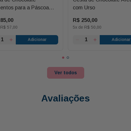
ntos para a Páscoa
com Urso
 Coelho
285
,
00
R$
250
,
00
e
R$
57
,
00
5
x de
R$
50
,
00
Adicionar
Adicionar
Ver todos
Avaliações