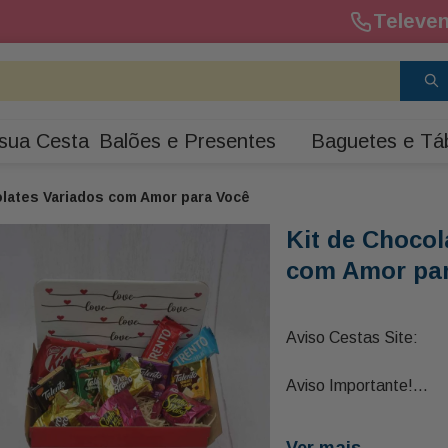
Televen
sua Cesta
Balões e Presentes
Baguetes e Tá
olates Variados com Amor para Você
Kit de Chocol
com Amor par
Aviso Cestas Site:
Aviso Importante!
Nos Cardápios Aprese
Ver mais