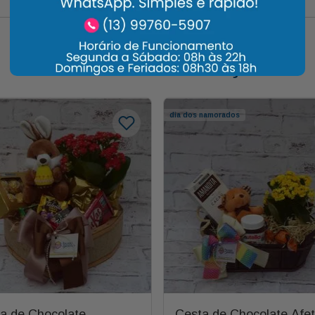
Carrossel Descrição
dia dos namorados
a de Chocolate
Cesta de Chocolate Afe