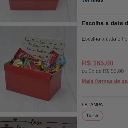
ou Catálogo Pode Have
Aproximadamente 30%
Devido a Indisponibili
Escolha a data 
Nossos Atacadistas, 
Substituímos Alguns P
Qualidade Igual ou Sup
Escolha a data e ho
Necessariamente Por 
R$
165
,
00
Descrição:
ou
3
x de
R$
55
,
00
Mais formas de p
Qtde Descrição Marca
1 Chocolate Kit 
1 Chocolate Talento N
ESTAMPA
Amendoas/passa Garo
1 Chocolate Talento Ao
unica
Garoto
1 Chocolate Talento C