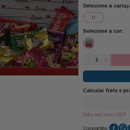
Garoto
1 Chocolate 29g
u
1 Chocolate Milk 29g T
2 Bombom Sonho de Va
1 Celofane Albano
1 Laço M (vermelho e 
1 Palha para Bandeja 
Calcular frete e p
Não sei meu CEP
Compartilhe: