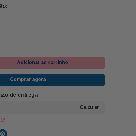
 Chocolate Trento
1 Chocolate Talento Meio Amargo 25g Garoto
rento
lsa 22g Lacta
2 Bombom Ouro Branco 20g Lacta
Adicionar ao carrinho
Pink) Buon Giorno
10g Buon Giorno
1 Caixa Love Vermelha Floremba
Comprar agora
razo de entrega