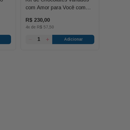
com Amor para Você com
Saúde C/
Rosa e Balão
R$
230
,
00
R$
176
,
4
x de
R$
57
,
50
3
x de
R$
5
Adicionar