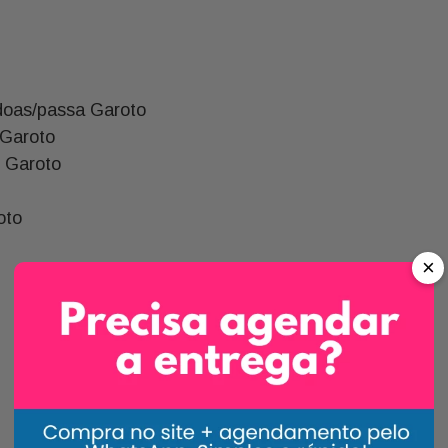
doas/passa Garoto
 Garoto
g Garoto
oto
×