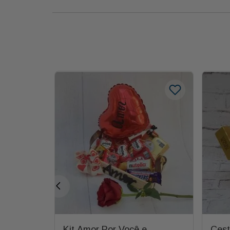
com Rosa
Kit Amor Por Você e
Cest