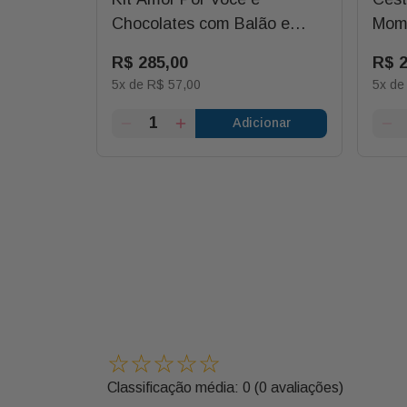
Chocolates com Balão e
Mome
Rosa
com
0
R$
285
,
00
R$
5
x de
R$
57
,
00
5
x d
ionar
Adicionar
☆
☆
☆
☆
☆
Classificação média: 0
(0 avaliações)