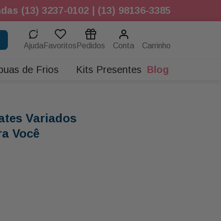
das (13) 3237-0102 | (13) 98136-3385
Ajuda
Favoritos
Pedidos
Conta
buas de Frios
Kits Presentes
Blog
ates Variados
a Você
ntados em Nosso Site