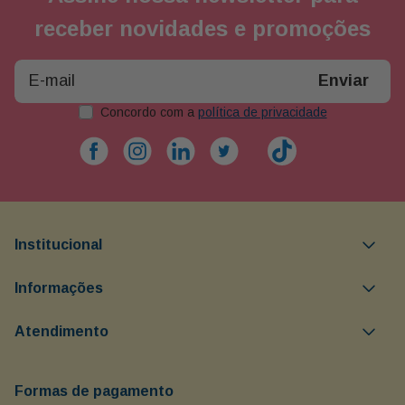
receber novidades e promoções
Enviar
Concordo com a
política de privacidade
Institucional
Objetivos da Buon Giorno
Informações
Política comercial
Minha Conta
Atendimento
Política de devolução
Meus Pedidos
(13) 3237-0102
Política de entrega
Formas de pagamento
WhatsApp (13) 98136-3385 (11) 95595-6134