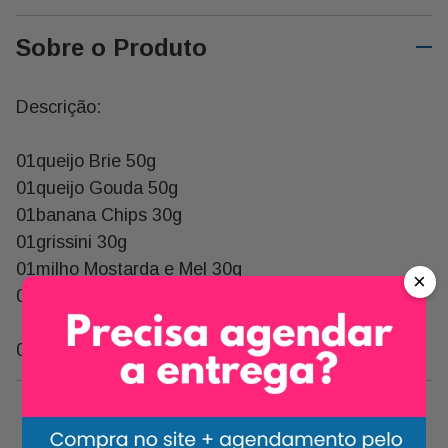
Sobre o Produto
Descrição:
01queijo Brie 50g
01queijo Gouda 50g
01banana Chips 30g
01grissini 30g
01milho Mostarda e Mel 30g
×
01amendoa 30g
01 Embalagem de Frios G02
Carrossel Descrição