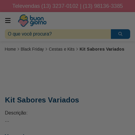
Televendas (13) 3237-0102 | (13) 98136-3385
O que você procura?
Black Friday
Cestas e Kits
Kit Sabores Variados
Kit Sabores Variados
Descrição:
01queijo Brie 50g
01queijo Gouda 50g