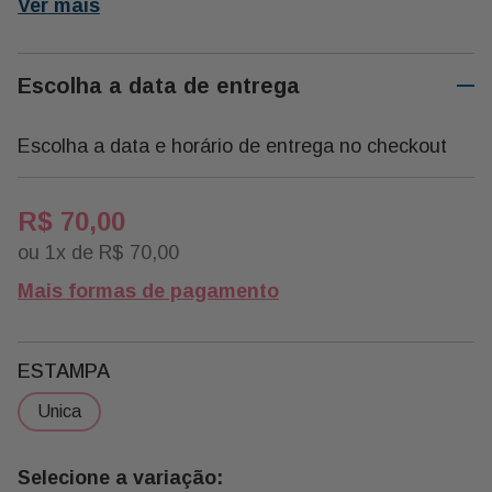
Ver mais
01banana Chips 30g
01grissini 30g
01milho Mostarda e Mel 30g
Escolha a data de entrega
01amendoa 30g
Escolha a data e horário de entrega no checkout
01 Embalagem de Frios G02
R$
70
,
00
ou
1
x de
R$
70
,
00
Mais formas de pagamento
ESTAMPA
unica